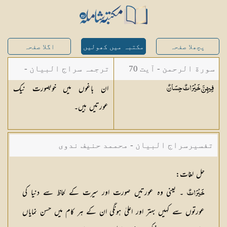
پچھلا صفحہ
مکتبہ میں کھولیں
اگلا صفحہ
سورة الرحمن - آیت 70
ترجمہ سراج البیان -
ان باغوں میں خوبصورت نیک
فِيهِنَّ خَيْرَاتٌ
حِسَانٌ
مستفاد از ترجمتین
عورتیں ہیں۔
شاہ عبدالقادر دھلوی/
شاہ رفیع الدین دھلوی
تفسیرسراج البیان - محممد حنیف ندوی
حل لغات
:
۔ یعنی وہ عورتیں صورت اور سیرت کے لحاظ سے دنیا کی
خَيْرَاتٌ
عورتوں سے کہیں بہتر اور اعلیٰ ہونگی ان کے ہر کام میں حسن نمایاں