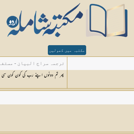
مکتبہ میں کھولیں
ترجمہ سراج البیان - مستفا
پھر تم دونوں اپنے رب کی کون کون سی ن
الدین دھلوی