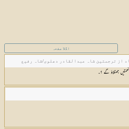
اگلا صفحہ
د از ترجمتین شاہ عبدالقادر دھلوی/شاہ رفیع
عمتیں جھٹلاؤ گے ؟۔