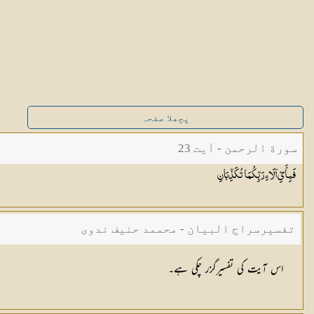
پچھلا صفحہ
سورة الرحمن - آیت 23
فَبِأَيِّ آلَاءِ رَبِّكُمَا
تُكَذِّبَانِ
تفسیرسراج البیان - محممد حنیف ندوی
اس آیت کی تفسیرگزر چکی ہے۔