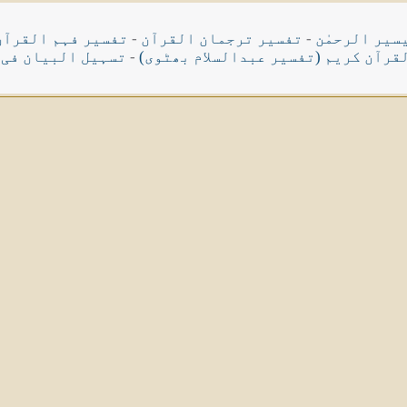
سیر الرحمٰن
-
تفسیر ترجمان القرآن
-
تفسیر فہم القرآن
قرآن کریم (تفسیر عبدالسلام بھٹوی)
-
تسہیل البیان فی 