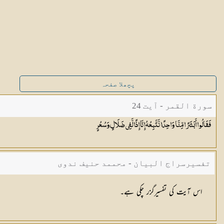
پچھلا صفحہ
سورة القمر - آیت 24
فَقَالُوا أَبَشَرًا مِّنَّا وَاحِدًا نَّتَّبِعُهُ إِنَّا إِذًا لَّفِي ضَلَالٍ
وَسُعُرٍ
تفسیرسراج البیان - محممد حنیف ندوی
اس آیت کی تفسیرگزر چکی ہے۔