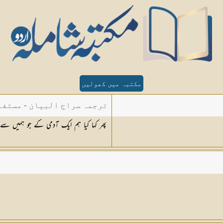
مکتبہ میں کھولیں
ترجمہ سراج البیان - مستفا
پھر کہا کیا ہم ایک آدمی کے جو ہمیں سے 
الدین دھلوی