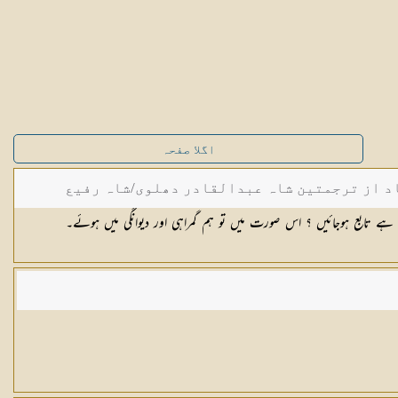
اگلا صفحہ
د از ترجمتین شاہ عبدالقادر دھلوی/شاہ رفیع
ہے تابع ہوجائیں ؟ اس صورت میں تو ہم گمراہی اور دیوانگی میں ہوئے۔