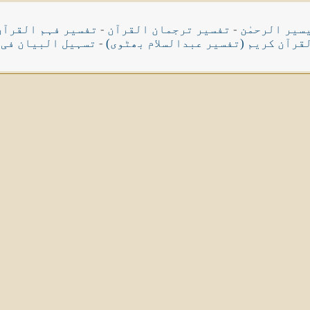
سیر الرحمٰن
-
تفسیر ترجمان القرآن
-
تفسیر فہم القرآن
قرآن کریم (تفسیر عبدالسلام بھٹوی)
-
تسہیل البیان فی 