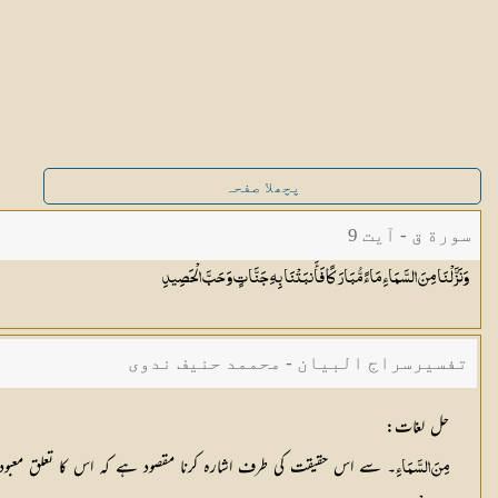
پچھلا صفحہ
سورة ق - آیت 9
وَنَزَّلْنَا مِنَ السَّمَاءِ مَاءً مُّبَارَكًا فَأَنبَتْنَا بِهِ جَنَّاتٍ وَحَبَّ
الْحَصِيدِ
تفسیرسراج البیان - محممد حنیف ندوی
حل لغات
:
۔ سے اس حقیقت کی طرف اشارہ کرنا مقصود ہے کہ اس کا تعلق معبود
مِنَ السَّمَاءِ