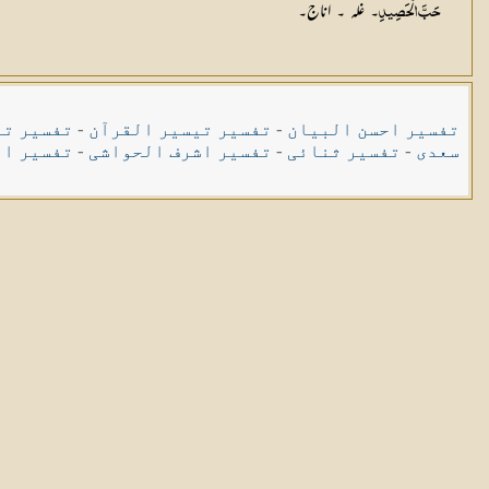
۔ غلہ ۔ اناج۔
حَبَّ الْحَصِيدِ
تفسیر احسن البیان
-
تفسیر تیسیر القرآن
-
تفسیر تی
سعدی
-
تفسیر ثنائی
-
تفسیر اشرف الحواشی
-
تفسیر ال