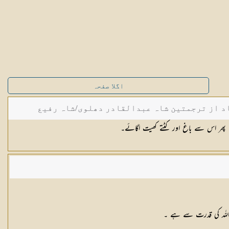
اگلا صفحہ
د از ترجمتین شاہ عبدالقادر دھلوی/شاہ رفیع
 پھر اس سے باغ اور کٹتے کھیت اگائے۔
 اللہ کی قدرت سے ہے ۔