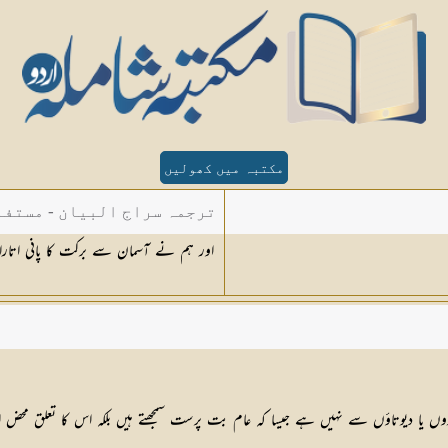
مکتبہ میں کھولیں
ترجمہ سراج البیان - مستفا
اور ہم نے آسمان سے برکت کا پانی اتارا
الدین دھلوی
وں یا دیوتاؤں سے نہیں ہے جیسا کہ عام بت پرست سمجھتے ہیں بلکہ اس کا تعلق محض