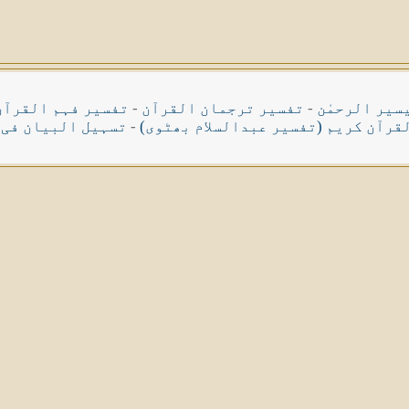
سیر الرحمٰن
-
تفسیر ترجمان القرآن
-
تفسیر فہم القرآن
قرآن کریم (تفسیر عبدالسلام بھٹوی)
-
تسہیل البیان فی 