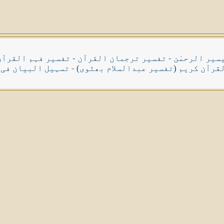
سیر الرحمٰن
-
تفسیر ترجمان القرآن
-
تفسیر فہم القرآن
قرآن کریم (تفسیر عبدالسلام بھٹوی)
-
تسہیل البیان فی 