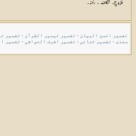
۔ شگاف ۔ رخنہ۔
فُرُوجٍ
تفسیر احسن البیان
-
تفسیر تیسیر القرآن
-
تفسیر تی
سعدی
-
تفسیر ثنائی
-
تفسیر اشرف الحواشی
-
تفسیر ال