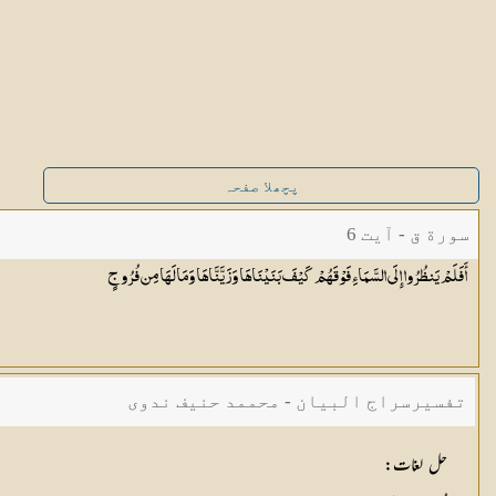
پچھلا صفحہ
سورة ق - آیت 6
أَفَلَمْ يَنظُرُوا إِلَى السَّمَاءِ فَوْقَهُمْ كَيْفَ بَنَيْنَاهَا وَزَيَّنَّاهَا وَمَا لَهَا مِن
فُرُوجٍ
تفسیرسراج البیان - محممد حنیف ندوی
حل لغات
: