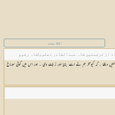
اگلا صفحہ
د از ترجمتین شاہ عبدالقادر دھلوی/شاہ رفیع
ہیں دیکھا ۔ کہ کیونکر ہم نے اسے بنایا اور زینت دی ۔ اور اس میں کوئی سوراخ