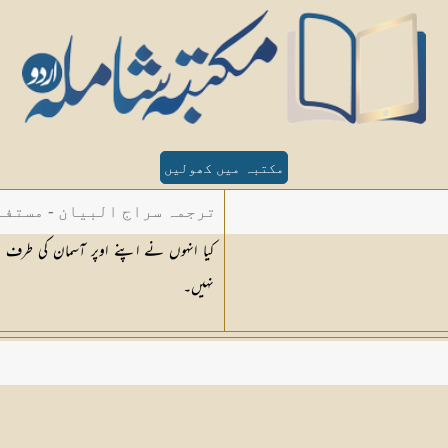
مکتبہ میں کھولیں
ترجمہ سراج البیان - مستفا
کیا انہوں نے اپنے اوپر آسمان کی طرف ن
الدین دھلوی
نہیں۔