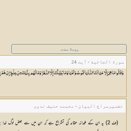
پچھلا صفحہ
سورة الجاثية - آیت 24
وَقَالُوا مَا هِيَ إِلَّا حَيَاتُنَا الدُّنْيَا نَمُوتُ وَنَحْيَا وَمَا يُهْلِكُنَا إِلَّا الدَّهْرُ ۚ وَمَا لَهُم بِذَٰلِكَ مِنْ عِلْمٍ ۖ إِنْ هُمْ إِ
تفسیرسراج البیان - محممد حنیف ندوی
(
ف 2
) یہ ان کے ملحدانہ عقائد کی تشریح ہے کہ ان میں سے بعض لوگ خدا پر