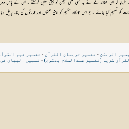
فرمایا کہ ان عقائد کے لئے یہ کسی علمی تیقن کو پیش نہیں کرسکتے ۔ ان کے پاس دہ
 کو تسلیم کیا جائے ۔ جو اس کارگاہ عظیم کو اپنی حکمتوں اور قدرتوں کی بناء 
سیر الرحمٰن
-
تفسیر ترجمان القرآن
-
تفسیر فہم القرآن
قرآن کریم (تفسیر عبدالسلام بھٹوی)
-
تسہیل البیان فی 