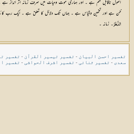
اصول ناقابل فہم ہے ۔ اور ہماری موت وحیات میں صرف زمانہ اثر انداز ہے ۔ 
ظن ہے اور تخمین وقیاس ہے ۔ جہاں تک دلائل کا تعلق ہے ۔ ایک رب کائنات
۔ زمانہ ۔
الدَّهْرُ
تفسیر احسن البیان
-
تفسیر تیسیر القرآن
-
تفسیر تی
سعدی
-
تفسیر ثنائی
-
تفسیر اشرف الحواشی
-
تفسیر ال