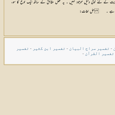
ریت کے لئے کوئی دلیل موجود نہیں ۔ یہ محض حقائق کے ساتھ ایک نوع کا سوء
پرچل رہا ہے ۔
حل لغات
:
-
تفسیر سراج البیان
-
تفسیر ابن کثیر
-
تفسیر
تفسیر القرآن
-