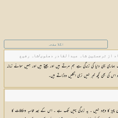
اگلا صفحہ
د از ترجمتین شاہ عبدالقادر دھلوی/شاہ رفیع
 ہماری یہی دنیا کی زندگی ہے ہم مرتے ہیں اور جیتے ہیں اور ہمیں سوائے زمانہ
 چیز کا وجود نہیں ۔ یہ زندگی یہیں تک ہے ۔ اس کے بعد محاسبہ ومکافات کا