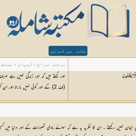
مکتبہ میں کھولیں
ترجمہ سراج البیان - مستفا
اور کہتے ہیں کہ اور زندگی نہیں ہے صرف
لَّا
يَظُنُّونَ
الدین دھلوی
(ف 2) کے اور کوئی نہیں مارتا اور ان کو اس کی بھی کچھ خبر نہیں نری اٹکلیں دوڑاتے ہیں۔
 ایمان نہیں رکھتے ۔ ان کا نظریہ یہ ہے کہ سوائے مادی تصورات کے اور دنیا میں کسی