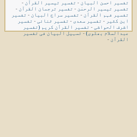
تفسیر احسن البیان
-
تفسیر تیسیر القرآن
-
تفسیر تیسیر الرحمٰن
-
تفسیر ترجمان القرآن
-
تفسیر فہم القرآن
-
تفسیر سراج البیان
-
تفسیر
ابن کثیر
-
تفسیر سعدی
-
تفسیر ثنائی
-
تفسیر
اشرف الحواشی
-
تفسیر القرآن کریم (تفسیر
عبدالسلام بھٹوی)
-
تسہیل البیان فی تفسیر
القرآن
-