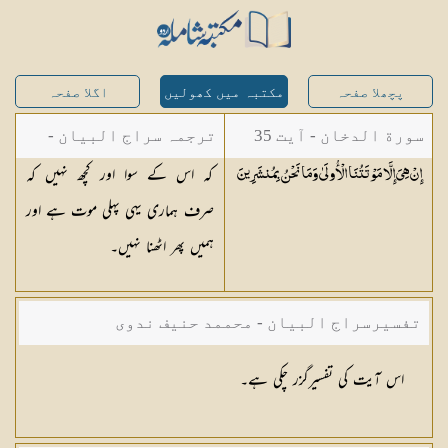
پچھلا صفحہ
مکتبہ میں کھولیں
اگلا صفحہ
سورة الدخان - آیت 35
ترجمہ سراج البیان -
کہ اس کے سوا اور کچھ نہیں کہ
إِنْ هِيَ إِلَّا مَوْتَتُنَا الْأُولَىٰ وَمَا نَحْنُ
بِمُنشَرِينَ
مستفاد از ترجمتین
صرف ہماری یہی پہلی موت ہے اور
شاہ عبدالقادر دھلوی/
ہمیں پھر اٹھنا نہیں۔
شاہ رفیع الدین دھلوی
تفسیرسراج البیان - محممد حنیف ندوی
اس آیت کی تفسیرگزر چکی ہے۔