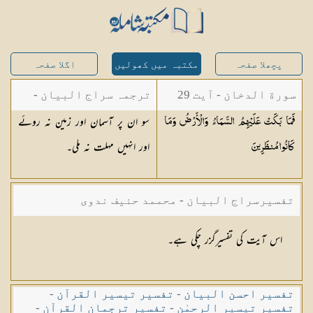
پچھلا صفحہ
مکتبہ میں کھولیں
اگلا صفحہ
سورة الدخان - آیت 29
ترجمہ سراج البیان -
سو ان پر آسمان اور زمین نہ روئے
فَمَا بَكَتْ عَلَيْهِمُ السَّمَاءُ وَالْأَرْضُ وَمَا
مستفاد از ترجمتین
اور انہیں مہلت نہ ملی۔
كَانُوا
مُنظَرِينَ
شاہ عبدالقادر دھلوی/
شاہ رفیع الدین دھلوی
تفسیرسراج البیان - محممد حنیف ندوی
اس آیت کی تفسیرگزر چکی ہے۔
تفسیر احسن البیان
-
تفسیر تیسیر القرآن
-
تفسیر تیسیر الرحمٰن
-
تفسیر ترجمان القرآن
-