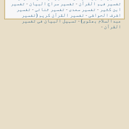
تفسیر فہم القرآن
-
تفسیر سراج البیان
-
تفسیر
ابن کثیر
-
تفسیر سعدی
-
تفسیر ثنائی
-
تفسیر
اشرف الحواشی
-
تفسیر القرآن کریم (تفسیر
عبدالسلام بھٹوی)
-
تسہیل البیان فی تفسیر
القرآن
-