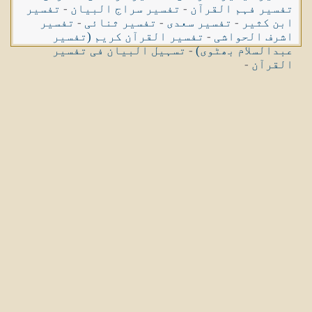
تفسیر فہم القرآن
-
تفسیر سراج البیان
-
تفسیر
ابن کثیر
-
تفسیر سعدی
-
تفسیر ثنائی
-
تفسیر
اشرف الحواشی
-
تفسیر القرآن کریم (تفسیر
عبدالسلام بھٹوی)
-
تسہیل البیان فی تفسیر
القرآن
-