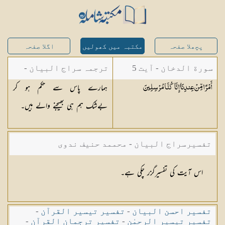
پچھلا صفحہ
مکتبہ میں کھولیں
اگلا صفحہ
سورة الدخان - آیت 5
ترجمہ سراج البیان -
ہمارے پاس سے حکم ہو کر
أَمْرًا مِّنْ عِندِنَا ۚ إِنَّا كُنَّا
مُرْسِلِينَ
مستفاد از ترجمتین
بےشک ہم ہی بھیجنے والے ہیں۔
شاہ عبدالقادر دھلوی/
شاہ رفیع الدین دھلوی
تفسیرسراج البیان - محممد حنیف ندوی
اس آیت کی تفسیرگزر چکی ہے۔
تفسیر احسن البیان
-
تفسیر تیسیر القرآن
-
تفسیر تیسیر الرحمٰن
-
تفسیر ترجمان القرآن
-