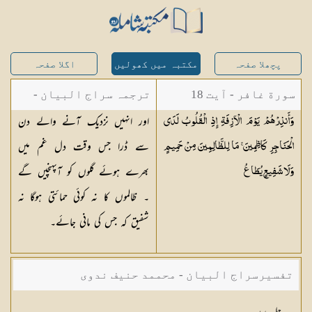
پچھلا صفحہ
مکتبہ میں کھولیں
اگلا صفحہ
سورة غافر - آیت 18
ترجمہ سراج البیان -
اور انہیں نزدیک آنے والے دن
وَأَنذِرْهُمْ يَوْمَ الْآزِفَةِ إِذِ الْقُلُوبُ لَدَى
مستفاد از ترجمتین
سے ڈرا جس وقت دل غم میں
الْحَنَاجِرِ كَاظِمِينَ ۚ مَا لِلظَّالِمِينَ مِنْ حَمِيمٍ
شاہ عبدالقادر دھلوی/
بھرے ہوئے گلوں کو آپہنچیں گے
وَلَا شَفِيعٍ
يُطَاعُ
شاہ رفیع الدین دھلوی
۔ ظالموں کا نہ کوئی حمائتی ہوگا نہ
شفیق کہ جس کی مانی جائے۔
تفسیرسراج البیان - محممد حنیف ندوی