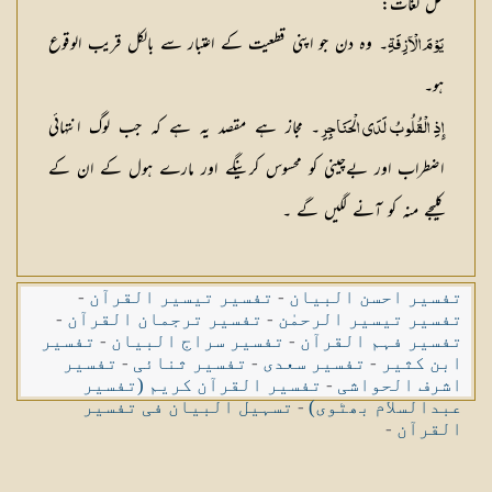
حل لغات
:
۔ وہ دن جو اپنی قطعیت کے اعتبار سے بالکل قریب الوقوع
يَوْمَ الْآزِفَةِ
ہو۔
۔ مجاز ہے مقصد یہ ہے کہ جب لوگ انتہائی
إِذِ الْقُلُوبُ لَدَى الْحَنَاجِرِ
اضطراب اور بےچینی کو محسوس کرینگے اور مارے ہول کے ان کے
کلیجے منہ کو آنے لگیں گے ۔
تفسیر احسن البیان
-
تفسیر تیسیر القرآن
-
تفسیر تیسیر الرحمٰن
-
تفسیر ترجمان القرآن
-
تفسیر فہم القرآن
-
تفسیر سراج البیان
-
تفسیر
ابن کثیر
-
تفسیر سعدی
-
تفسیر ثنائی
-
تفسیر
اشرف الحواشی
-
تفسیر القرآن کریم (تفسیر
عبدالسلام بھٹوی)
-
تسہیل البیان فی تفسیر
القرآن
-