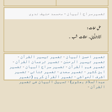
تفسیرسراج البیان - محممد حنیف ندوی
حل لغات
:
۔ اوقات شب ۔
آنَاءَ اللَّيْلِ
تفسیر احسن البیان
-
تفسیر تیسیر القرآن
-
تفسیر تیسیر الرحمٰن
-
تفسیر ترجمان القرآن
-
تفسیر فہم القرآن
-
تفسیر سراج البیان
-
تفسیر
ابن کثیر
-
تفسیر سعدی
-
تفسیر ثنائی
-
تفسیر
اشرف الحواشی
-
تفسیر القرآن کریم (تفسیر
عبدالسلام بھٹوی)
-
تسہیل البیان فی تفسیر
القرآن
-