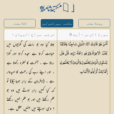
پچھلا صفحہ
مکتبہ میں کھولیں
اگلا صفحہ
سورة الزمر - آیت 9
ترجمہ سراج البیان -
بھلا کیا وہ جو رات کی گھڑیوں میں
أَمَّنْ هُوَ قَانِتٌ آنَاءَ اللَّيْلِ سَاجِدًا وَقَائِمًا
مستفاد از ترجمتین
عبادت کرتا ہے سجدہ کرتا اور کھڑا
يَحْذَرُ الْآخِرَةَ وَيَرْجُو رَحْمَةَ رَبِّهِ ۗ قُلْ هَلْ
شاہ عبدالقادر دھلوی/
رہتا ہے ۔ آخرت کا خطرہ رکھتا ہے
يَسْتَوِي الَّذِينَ يَعْلَمُونَ وَالَّذِينَ لَا يَعْلَمُونَ ۗ
شاہ رفیع الدین دھلوی
۔ اور اپنے رب کی رحمت کا امیدوار
إِنَّمَا يَتَذَكَّرُ أُولُو
الْأَلْبَابِ
ہے ۔ (نافرمان کے برابر ہوجائیگا) تو
کہہ کیا کہیں برابر ہوتے ہیں وہ جو
علم رکھتے ہیں اور جو علم نہیں رکھتے
؟ وہی سوچتے ہیں جنہیں عقل ہے۔