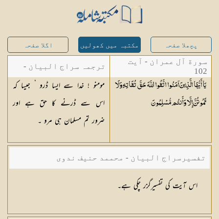
پچھلا صفحہ
مکتبہ میں کھولیں
اگلا صفحہ
سورة آل عمران - آیت
ترجمہ سراج البیان -
102
مومنو ! خدا سے ایسا ڈرو ‘ جیسا کہ
يَا أَيُّهَا الَّذِينَ آمَنُوا اتَّقُوا اللَّهَ حَقَّ تُقَاتِهِ وَلَا
مستفاد از ترجمتین
اس سے ڈرنے کا حق ہے اور
تَمُوتُنَّ إِلَّا وَأَنتُم
مُّسْلِمُونَ
شاہ عبدالقادر دھلوی/
ضرور تم مسلمان ہی مرو ۔
شاہ رفیع الدین دھلوی
تفسیرسراج البیان - محممد حنیف ندوی
اس آیت کی تفسیرگزر چکی ہے۔