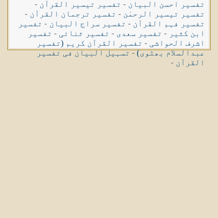
تفسیر احسن البیان
-
تفسیر تیسیر القرآن
-
تفسیر تیسیر الرحمٰن
-
تفسیر ترجمان القرآن
-
تفسیر فہم القرآن
-
تفسیر سراج البیان
-
تفسیر
ابن کثیر
-
تفسیر سعدی
-
تفسیر ثنائی
-
تفسیر
اشرف الحواشی
-
تفسیر القرآن کریم (تفسیر
عبدالسلام بھٹوی)
-
تسہیل البیان فی تفسیر
القرآن
-