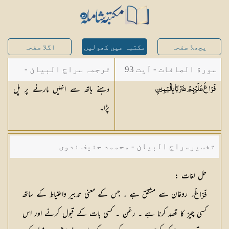
پچھلا صفحہ
مکتبہ میں کھولیں
اگلا صفحہ
سورة الصافات - آیت 93
ترجمہ سراج البیان -
دہنے ہاتھ سے انہیں مارنے پر پل
فَرَاغَ عَلَيْهِمْ ضَرْبًا
بِالْيَمِينِ
مستفاد از ترجمتین
پڑا۔
شاہ عبدالقادر دھلوی/
شاہ رفیع الدین دھلوی
تفسیرسراج البیان - محممد حنیف ندوی
حل لغات
:
۔ روغان سے مشقق ہے ۔ جس کے معنی تدبیر واحتیاط کے ساتھ
فَرَاغَ
کسی چیز کا قصد کرنا ہے ۔ رغن ۔ کسی بات کے قبول کرنے اور اس