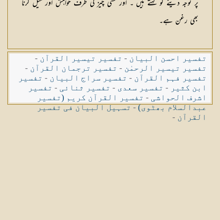
پر توجہ دینے کو کہتے ہیں ۔ اور کسی چیز کی طرف خواہش اور میل کرنا
بھی رغن ہے۔
تفسیر احسن البیان
-
تفسیر تیسیر القرآن
-
تفسیر تیسیر الرحمٰن
-
تفسیر ترجمان القرآن
-
تفسیر فہم القرآن
-
تفسیر سراج البیان
-
تفسیر
ابن کثیر
-
تفسیر سعدی
-
تفسیر ثنائی
-
تفسیر
اشرف الحواشی
-
تفسیر القرآن کریم (تفسیر
عبدالسلام بھٹوی)
-
تسہیل البیان فی تفسیر
القرآن
-