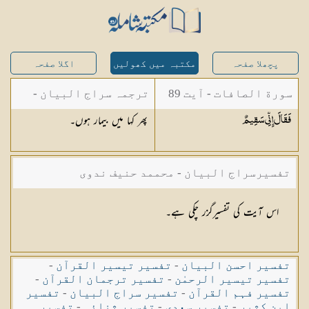
پچھلا صفحہ
مکتبہ میں کھولیں
اگلا صفحہ
سورة الصافات - آیت 89
ترجمہ سراج البیان -
پھر کہا میں بیمار ہوں۔
فَقَالَ إِنِّي
سَقِيمٌ
مستفاد از ترجمتین
شاہ عبدالقادر دھلوی/
تفسیرسراج البیان - محممد حنیف ندوی
شاہ رفیع الدین دھلوی
اس آیت کی تفسیرگزر چکی ہے۔
تفسیر احسن البیان
-
تفسیر تیسیر القرآن
-
تفسیر تیسیر الرحمٰن
-
تفسیر ترجمان القرآن
-
تفسیر فہم القرآن
-
تفسیر سراج البیان
-
تفسیر
ابن کثیر
-
تفسیر سعدی
-
تفسیر ثنائی
-
تفسیر