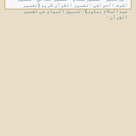
اشرف الحواشی
-
تفسیر القرآن کریم (تفسیر
عبدالسلام بھٹوی)
-
تسہیل البیان فی تفسیر
القرآن
-