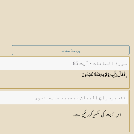
پچھلا صفحہ
سورة الصافات - آیت 85
إِذْ قَالَ لِأَبِيهِ وَقَوْمِهِ مَاذَا
تَعْبُدُونَ
تفسیرسراج البیان - محممد حنیف ندوی
اس آیت کی تفسیرگزر چکی ہے۔