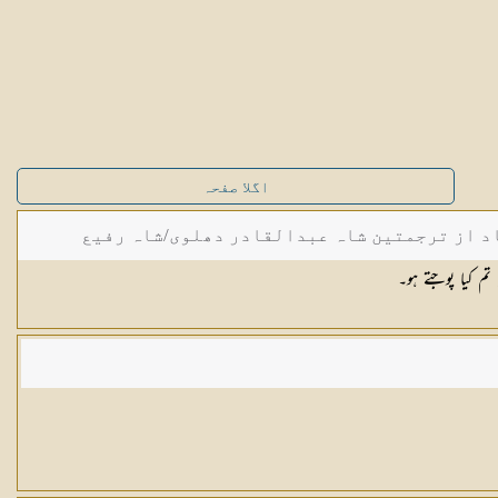
اگلا صفحہ
د از ترجمتین شاہ عبدالقادر دھلوی/شاہ رفیع
م کیا پوجتے ہو۔