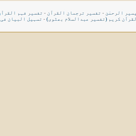
سیر الرحمٰن
-
تفسیر ترجمان القرآن
-
تفسیر فہم القرآن
قرآن کریم (تفسیر عبدالسلام بھٹوی)
-
تسہیل البیان فی 