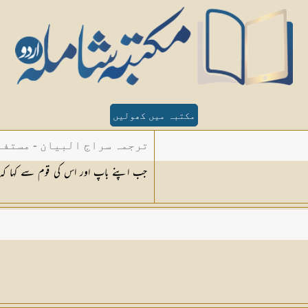
مکتبہ میں کھولیں
ترجمہ سراج البیان - مستفا
جب اپنے باپ اور اس کی قوم سے کہا کہ ت
الدین دھلوی