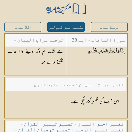
پچھلا صفحہ
مکتبہ میں کھولیں
اگلا صفحہ
سورة الصافات - آیت 38
ترجمہ سراج البیان -
بے شک تم دکھ دینے والا عذاب
إِنَّكُمْ لَذَائِقُو الْعَذَابِ
الْأَلِيمِ
مستفاد از ترجمتین
چکھنے والے ہو۔
شاہ عبدالقادر دھلوی/
شاہ رفیع الدین دھلوی
تفسیرسراج البیان - محممد حنیف ندوی
اس آیت کی تفسیرگزر چکی ہے۔
تفسیر احسن البیان
-
تفسیر تیسیر القرآن
-
تفسیر تیسیر الرحمٰن
-
تفسیر ترجمان القرآن
-