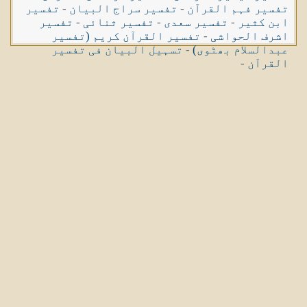
تفسیر فہم القرآن
-
تفسیر سراج البیان
-
تفسیر
ابن کثیر
-
تفسیر سعدی
-
تفسیر ثنائی
-
تفسیر
اشرف الحواشی
-
تفسیر القرآن کریم (تفسیر
عبدالسلام بھٹوی)
-
تسہیل البیان فی تفسیر
القرآن
-