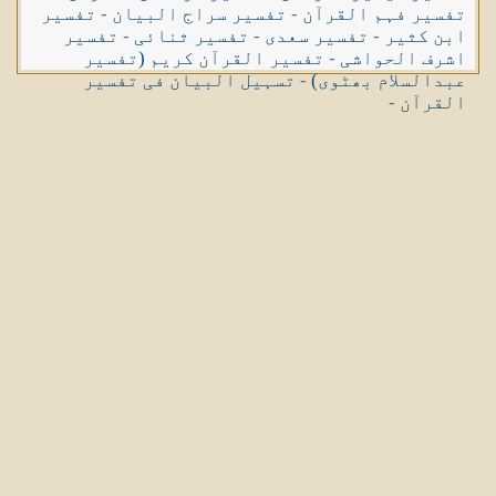
تفسیر فہم القرآن
-
تفسیر سراج البیان
-
تفسیر
ابن کثیر
-
تفسیر سعدی
-
تفسیر ثنائی
-
تفسیر
اشرف الحواشی
-
تفسیر القرآن کریم (تفسیر
عبدالسلام بھٹوی)
-
تسہیل البیان فی تفسیر
القرآن
-