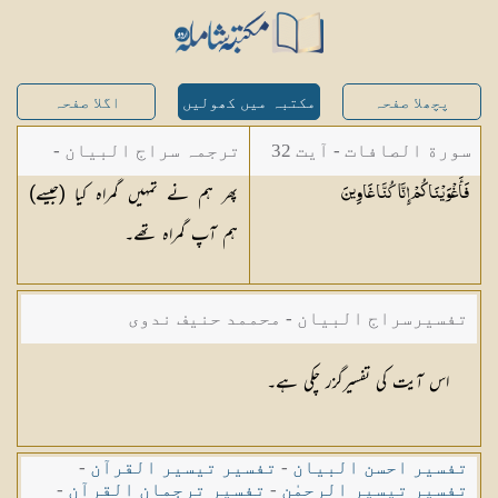
پچھلا صفحہ
مکتبہ میں کھولیں
اگلا صفحہ
سورة الصافات - آیت 32
ترجمہ سراج البیان -
پھر ہم نے تمہیں گمراہ کیا (جیسے)
فَأَغْوَيْنَاكُمْ إِنَّا كُنَّا
غَاوِينَ
مستفاد از ترجمتین
ہم آپ گمراہ تھے۔
شاہ عبدالقادر دھلوی/
شاہ رفیع الدین دھلوی
تفسیرسراج البیان - محممد حنیف ندوی
اس آیت کی تفسیرگزر چکی ہے۔
تفسیر احسن البیان
-
تفسیر تیسیر القرآن
-
تفسیر تیسیر الرحمٰن
-
تفسیر ترجمان القرآن
-