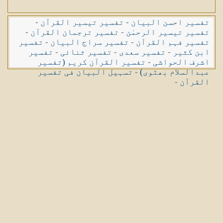
تفسیر احسن البیان
-
تفسیر تیسیر القرآن
-
تفسیر تیسیر الرحمٰن
-
تفسیر ترجمان القرآن
-
تفسیر فہم القرآن
-
تفسیر سراج البیان
-
تفسیر
ابن کثیر
-
تفسیر سعدی
-
تفسیر ثنائی
-
تفسیر
اشرف الحواشی
-
تفسیر القرآن کریم (تفسیر
عبدالسلام بھٹوی)
-
تسہیل البیان فی تفسیر
القرآن
-