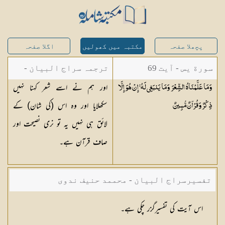
پچھلا صفحہ
مکتبہ میں کھولیں
اگلا صفحہ
سورة يس - آیت 69
ترجمہ سراج البیان -
اور ہم نے اسے شعر کہنا نہیں
وَمَا عَلَّمْنَاهُ الشِّعْرَ وَمَا يَنبَغِي لَهُ ۚ إِنْ هُوَ إِلَّا
مستفاد از ترجمتین
سکھلایا اور وہ اس (کی شان) کے
ذِكْرٌ وَقُرْآنٌ
مُّبِينٌ
شاہ عبدالقادر دھلوی/
لائق ہی نہیں یہ تو نری نصیحت اور
شاہ رفیع الدین دھلوی
صاف قرآن ہے۔
تفسیرسراج البیان - محممد حنیف ندوی
اس آیت کی تفسیرگزر چکی ہے۔