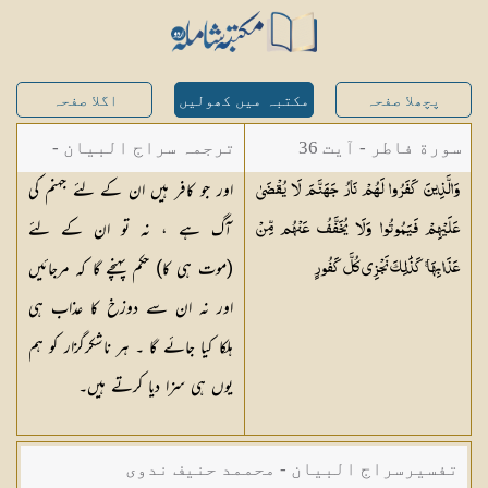
پچھلا صفحہ
مکتبہ میں کھولیں
اگلا صفحہ
سورة فاطر - آیت 36
ترجمہ سراج البیان -
اور جو کافر ہیں ان کے لئے جہنم کی
وَالَّذِينَ كَفَرُوا لَهُمْ نَارُ جَهَنَّمَ لَا يُقْضَىٰ
مستفاد از ترجمتین
آگ ہے ، نہ تو ان کے لئے
عَلَيْهِمْ فَيَمُوتُوا وَلَا يُخَفَّفُ عَنْهُم مِّنْ
شاہ عبدالقادر دھلوی/
(موت ہی کا) حکم پہنچے گا کہ مرجائیں
عَذَابِهَا ۚ كَذَٰلِكَ نَجْزِي كُلَّ
كَفُورٍ
شاہ رفیع الدین دھلوی
اور نہ ان سے دوزخ کا عذاب ہی
ہلکا کیا جائے گا ۔ ہر ناشکرگزار کو ہم
یوں ہی سزا دیا کرتے ہیں۔
تفسیرسراج البیان - محممد حنیف ندوی