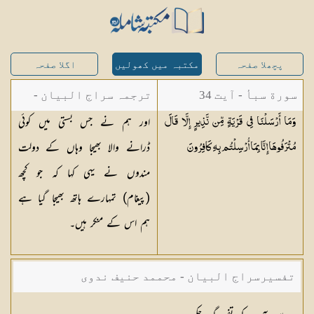
پچھلا صفحہ
مکتبہ میں کھولیں
اگلا صفحہ
سورة سبأ - آیت 34
ترجمہ سراج البیان -
اور ہم نے جس بستی میں کوئی
وَمَا أَرْسَلْنَا فِي قَرْيَةٍ مِّن نَّذِيرٍ إِلَّا قَالَ
مستفاد از ترجمتین
ڈرانے والا بھیجا وہاں کے دولت
مُتْرَفُوهَا إِنَّا بِمَا أُرْسِلْتُم بِهِ
كَافِرُونَ
شاہ عبدالقادر دھلوی/
مندوں نے یہی کہا کہ جو کچھ
شاہ رفیع الدین دھلوی
(پیغام) تمہارے ہاتھ بھیجا گیا ہے
ہم اس کے منکر ہیں۔
تفسیرسراج البیان - محممد حنیف ندوی