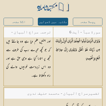
پچھلا صفحہ
مکتبہ میں کھولیں
اگلا صفحہ
سورة سبأ - آیت 6
ترجمہ سراج البیان -
اور جنہیں علم دیا ہے وہ جانتے ہیں
وَيَرَى الَّذِينَ أُوتُوا الْعِلْمَ الَّذِي أُنزِلَ إِلَيْكَ
مستفاد از ترجمتین
کہ جو کچھ تیرے رب کی طرف سے
مِن رَّبِّكَ هُوَ الْحَقَّ وَيَهْدِي إِلَىٰ صِرَاطِ
شاہ عبدالقادر دھلوی/
تجھ پر اتارا گیا ہے وہی حق ہے اور
الْعَزِيزِ
الْحَمِيدِ
شاہ رفیع الدین دھلوی
وہ اس زبردست خوبیوں والے کی
راہ دکھلاتا ہے۔
تفسیرسراج البیان - محممد حنیف ندوی