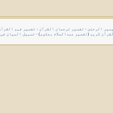
سیر الرحمٰن
-
تفسیر ترجمان القرآن
-
تفسیر فہم القرآن
قرآن کریم (تفسیر عبدالسلام بھٹوی)
-
تسہیل البیان فی 