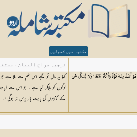
مکتبہ میں کھولیں
ترجمہ سراج البیان - مستفا
کہا یہ مال تو مجھے اس علم سے ملا ہے ج
وَ أَشَدُّ مِنْهُ قُوَّةً وَأَكْثَرُ جَمْعًا ۚ وَلَا يُسْأَلُ عَن
الدین دھلوی
لوگوں کو ہلاک کیا ہے ۔ جو اس سے زیادہ
کے گناہوں کی بابت باز پرس نہ ہوگی !۔