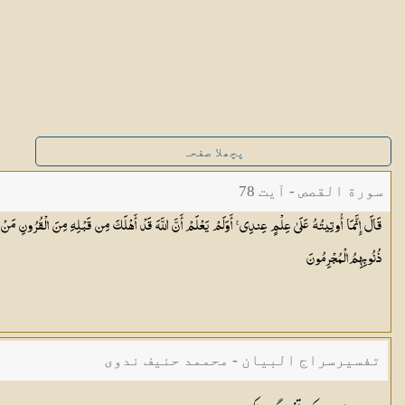
پچھلا صفحہ
سورة القصص - آیت 78
قَالَ إِنَّمَا أُوتِيتُهُ عَلَىٰ عِلْمٍ عِندِي ۚ أَوَلَمْ يَعْلَمْ أَنَّ اللَّهَ قَدْ أَهْلَكَ مِن قَبْلِهِ مِنَ الْقُرُونِ مَنْ هُ
ذُنُوبِهِمُ
الْمُجْرِمُونَ
تفسیرسراج البیان - محممد حنیف ندوی