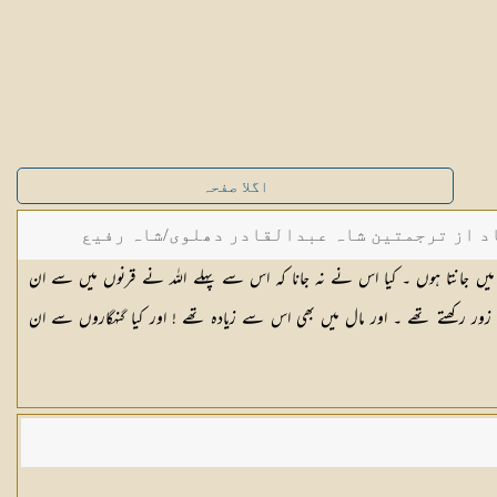
اگلا صفحہ
د از ترجمتین شاہ عبدالقادر دھلوی/شاہ رفیع
و میں جانتا ہوں ۔ کیا اس نے نہ جانا کہ اس سے پہلے اللہ نے قرنوں میں سے ان
 زور رکھتے تھے ۔ اور مال میں بھی اس سے زیادہ تھے ! اور کیا گنہگاروں سے ان