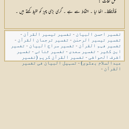
حل لغات
:
۔ اٹھا لیا ۔ التقاط سے ہے ۔ گری بڑی چیز کو لقیط کہتے ہیں ۔
فَالْتَقَطَ
تفسیر احسن البیان
-
تفسیر تیسیر القرآن
-
تفسیر تیسیر الرحمٰن
-
تفسیر ترجمان القرآن
-
تفسیر فہم القرآن
-
تفسیر سراج البیان
-
تفسیر
ابن کثیر
-
تفسیر سعدی
-
تفسیر ثنائی
-
تفسیر
اشرف الحواشی
-
تفسیر القرآن کریم (تفسیر
عبدالسلام بھٹوی)
-
تسہیل البیان فی تفسیر
القرآن
-