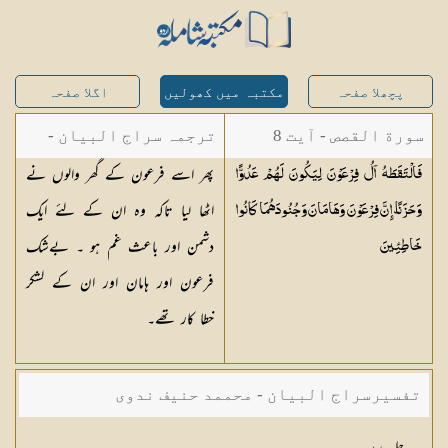
پچھلا صفحہ
مکتبہ میں کھولیں
اگلا صفحہ
سورة القصص - آیت 8
ترجمہ سراج البیان -
پھر اسے فرعون کے گھر والوں نے
فَالْتَقَطَهُ آلُ فِرْعَوْنَ لِيَكُونَ لَهُمْ عَدُوًّا
مستفاد از ترجمتین
اٹھا لیا تاکہ وہ ان کے لئے ایک
وَحَزَنًا ۗ إِنَّ فِرْعَوْنَ وَهَامَانَ وَجُنُودَهُمَا كَانُوا
شاہ عبدالقادر دھلوی/
دشمن اور باعث غم ہو ۔ بےشک
خَاطِئِينَ
شاہ رفیع الدین دھلوی
فرعون اور ہامان اور ان کے لشکر
خطا کار تھے۔
تفسیرسراج البیان - محممد حنیف ندوی