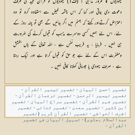
یہودیوں کا غرور مذہبی :
(
ف1
) یہودیوں کو قرآن مجید کی طرف
دعوت دی جاتی اور کہا کہ اس چشمہ فیض سے استفادہ کرو تو وہ
اعتراض کرتےاور کہتے کہ جہنم میں اگر جائیں گے بھی تو چند روز کے
لئے، اس لئے ہمیں کسی دوسرے مذہب کو قبول کرنے کی ضرورت
ہی نہیں ۔ فرمایا ، یہ فریب نفس ہے ، اللہ تعالیٰ کے ہاں بخشش
ومغفرت اس کے لئے ہے جو حق کو قبول کرتا ہے اور نیک رہتا
ہے ، صرف یہودی یا عیسائی کہلانا کافی نہیں ۔
تفسیر احسن البیان
-
تفسیر تیسیر القرآن
-
تفسیر تیسیر الرحمٰن
-
تفسیر ترجمان القرآن
-
تفسیر فہم القرآن
-
تفسیر سراج البیان
-
تفسیر
ابن کثیر
-
تفسیر سعدی
-
تفسیر ثنائی
-
تفسیر
اشرف الحواشی
-
تفسیر القرآن کریم (تفسیر
عبدالسلام بھٹوی)
-
تسہیل البیان فی تفسیر
القرآن
-