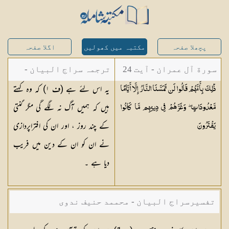
پچھلا صفحہ
مکتبہ میں کھولیں
اگلا صفحہ
سورة آل عمران - آیت 24
ترجمہ سراج البیان -
یہ اس لئے ہے (ف
١
) کہ وہ کہتے
ذَٰلِكَ بِأَنَّهُمْ قَالُوا لَن تَمَسَّنَا النَّارُ إِلَّا أَيَّامًا
مستفاد از ترجمتین
ہیں کہ ہمیں آگ نہ لگے گی مگر گنتی
مَّعْدُودَاتٍ ۖ وَغَرَّهُمْ فِي دِينِهِم مَّا كَانُوا
شاہ عبدالقادر دھلوی/
کے چند روز ، اور ان کی افتراپردازی
يَفْتَرُونَ
شاہ رفیع الدین دھلوی
نے ان کو ان کے دین میں فریب
دیا ہے ۔
تفسیرسراج البیان - محممد حنیف ندوی