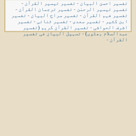
تفسیر احسن البیان
-
تفسیر تیسیر القرآن
-
تفسیر تیسیر الرحمٰن
-
تفسیر ترجمان القرآن
-
تفسیر فہم القرآن
-
تفسیر سراج البیان
-
تفسیر
ابن کثیر
-
تفسیر سعدی
-
تفسیر ثنائی
-
تفسیر
اشرف الحواشی
-
تفسیر القرآن کریم (تفسیر
عبدالسلام بھٹوی)
-
تسہیل البیان فی تفسیر
القرآن
-