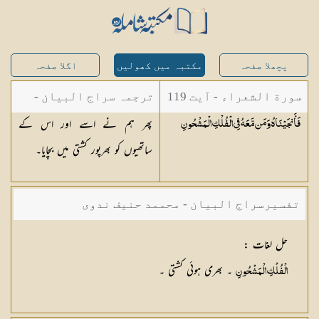
پچھلا صفحہ
مکتبہ میں کھولیں
اگلا صفحہ
سورة الشعراء - آیت 119
ترجمہ سراج البیان -
پھر ہم نے اسے اور اس کے
فَأَنجَيْنَاهُ وَمَن مَّعَهُ فِي الْفُلْكِ
الْمَشْحُونِ
مستفاد از ترجمتین
ساتھیوں کو بھرپور کشتی میں بچایا۔
شاہ عبدالقادر دھلوی/
شاہ رفیع الدین دھلوی
تفسیرسراج البیان - محممد حنیف ندوی
حل لغات
:
۔ بھری ہوئی کشتی ۔
الْفُلْكِ الْمَشْحُونِ