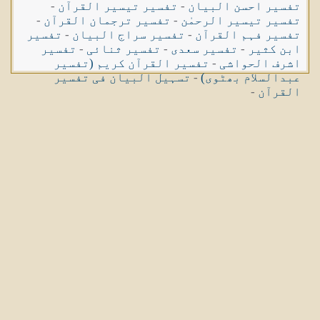
تفسیر احسن البیان
-
تفسیر تیسیر القرآن
-
تفسیر تیسیر الرحمٰن
-
تفسیر ترجمان القرآن
-
تفسیر فہم القرآن
-
تفسیر سراج البیان
-
تفسیر
ابن کثیر
-
تفسیر سعدی
-
تفسیر ثنائی
-
تفسیر
اشرف الحواشی
-
تفسیر القرآن کریم (تفسیر
عبدالسلام بھٹوی)
-
تسہیل البیان فی تفسیر
القرآن
-