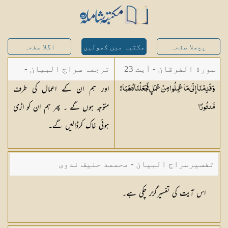
پچھلا صفحہ
مکتبہ میں کھولیں
اگلا صفحہ
سورة الفرقان - آیت 23
ترجمہ سراج البیان -
اور ہم ان کے اعمال کی طرف
وَقَدِمْنَا إِلَىٰ مَا عَمِلُوا مِنْ عَمَلٍ فَجَعَلْنَاهُ هَبَاءً
مستفاد از ترجمتین
متوجہ ہوں گے ۔ پھر ہم ان کو اڑی
مَّنثُورًا
شاہ عبدالقادر دھلوی/
ہوئی خاک کرڈالیں گے۔
شاہ رفیع الدین دھلوی
تفسیرسراج البیان - محممد حنیف ندوی
اس آیت کی تفسیرگزر چکی ہے۔