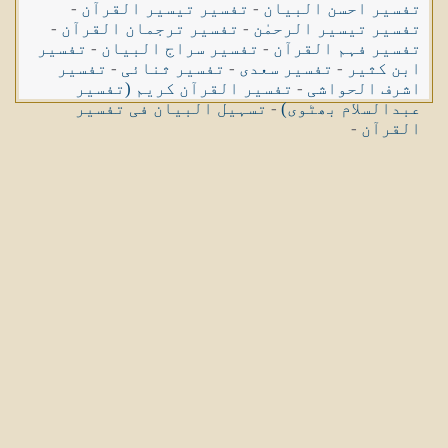
تفسیر احسن البیان
-
تفسیر تیسیر القرآن
-
تفسیر تیسیر الرحمٰن
-
تفسیر ترجمان القرآن
-
تفسیر فہم القرآن
-
تفسیر سراج البیان
-
تفسیر
ابن کثیر
-
تفسیر سعدی
-
تفسیر ثنائی
-
تفسیر
اشرف الحواشی
-
تفسیر القرآن کریم (تفسیر
عبدالسلام بھٹوی)
-
تسہیل البیان فی تفسیر
القرآن
-