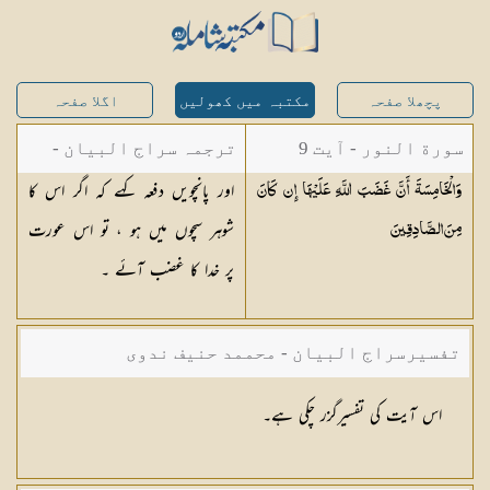
پچھلا صفحہ
مکتبہ میں کھولیں
اگلا صفحہ
سورة النور - آیت 9
ترجمہ سراج البیان -
اور پانچویں دفعہ کہے کہ اگر اس کا
وَالْخَامِسَةَ أَنَّ غَضَبَ اللَّهِ عَلَيْهَا إِن كَانَ
مستفاد از ترجمتین
شوہر سچوں میں ہو ، تو اس عورت
مِنَ
الصَّادِقِينَ
شاہ عبدالقادر دھلوی/
پر خدا کا غضب آئے ۔
شاہ رفیع الدین دھلوی
تفسیرسراج البیان - محممد حنیف ندوی
اس آیت کی تفسیرگزر چکی ہے۔