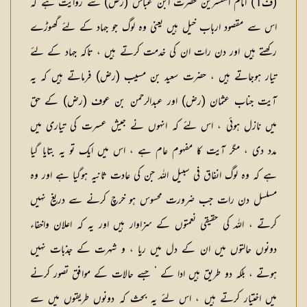
(
ف1
) امام المفسرین حضرت ابن عباس (رض) سے روایت ہے کہ
اس سے مقصود ارباب خیل ہیں یعنی وہ لوگ جو جہاد کے لئے گھوڑے
رکھتے ہیں اور دن رات ان کی خدمت کرتے ہیں ، تاکہ جہاد کے لئے
تیار ہوجاتے ہیں ، حضرت سعید بن مسیب (رض) فرماتے ہیں کہ یہ
آیت جناب عثمان (رض) اور عبدالرحمن بن عوف (رض) کے حق
میں نازل ہوئی ، اس لئے کہ انہوں نے جیش عسرت کی تیاری میں
مدد دی ، مگر آیت کا مفہوم عام ہے ، اس میں ایک تو یہ بتایا گیا
ہے کہ وہ لوگ انفاق فی سبیل اللہ جن کی عادت ثانیہ ہوگیا ہے اور وہ
مسلسل دن رات جب ضرورت محسوس ہو خرچ کرنے سے دریغ نہیں
کرتے ، اللہ کی حقیقی نعمتوں کے سزاوار ہیں اور یہ کہ اعلان واخفاء
دونوں حالتوں میں ان کے دل میں ریا ، و شہرت کے جذبات نہیں
ہوتے ، بلکہ دو طریق ہیں ادا کے ‘ جسے حالات کے موافق تصور کرنے
میں اختیار کرتے ہیں ، اس لئے یہ بحث کہ دونوں طریقوں میں سے