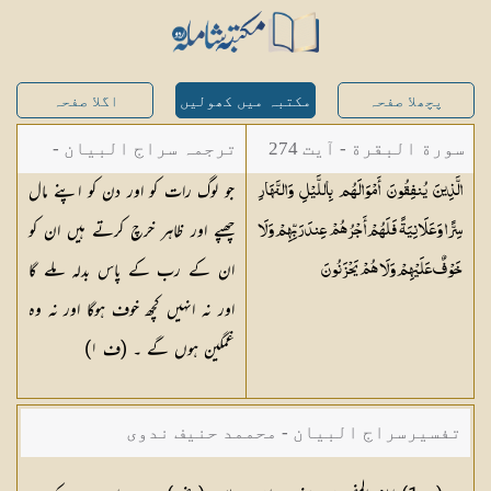
پچھلا صفحہ
مکتبہ میں کھولیں
اگلا صفحہ
سورة البقرة - آیت 274
ترجمہ سراج البیان -
جو لوگ رات کو اور دن کو اپنے مال
الَّذِينَ يُنفِقُونَ أَمْوَالَهُم بِاللَّيْلِ وَالنَّهَارِ
مستفاد از ترجمتین
چھپے اور ظاہر خرچ کرتے ہیں ان کو
سِرًّا وَعَلَانِيَةً فَلَهُمْ أَجْرُهُمْ عِندَ رَبِّهِمْ وَلَا
شاہ عبدالقادر دھلوی/
ان کے رب کے پاس بدلہ ملے گا
خَوْفٌ عَلَيْهِمْ وَلَا هُمْ
يَحْزَنُونَ
شاہ رفیع الدین دھلوی
اور نہ انہیں کچھ خوف ہوگا اور نہ وہ
غمگین ہوں گے ۔ (ف
١
)
تفسیرسراج البیان - محممد حنیف ندوی