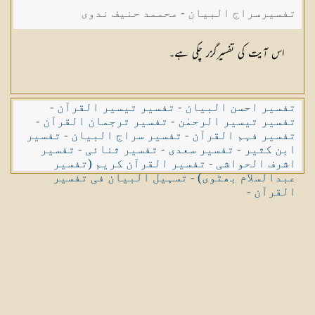
تفسیرسراج البیان - محممد حنیف ندوی
اس آیت کی تفسیرگزر چکی ہے۔
تفسیر احسن البیان
-
تفسیر تیسیر القرآن
-
تفسیر تیسیر الرحمٰن
-
تفسیر ترجمان القرآن
-
تفسیر فہم القرآن
-
تفسیر سراج البیان
-
تفسیر
ابن کثیر
-
تفسیر سعدی
-
تفسیر ثنائی
-
تفسیر
اشرف الحواشی
-
تفسیر القرآن کریم (تفسیر
عبدالسلام بھٹوی)
-
تسہیل البیان فی تفسیر
القرآن
-