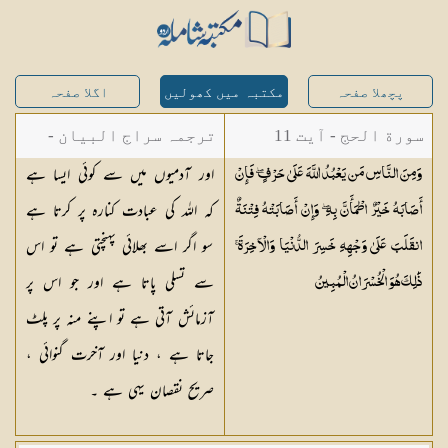
پچھلا صفحہ
مکتبہ میں کھولیں
اگلا صفحہ
سورة الحج - آیت 11
ترجمہ سراج البیان -
اور آدمیوں میں سے کوئی ایسا ہے
وَمِنَ النَّاسِ مَن يَعْبُدُ اللَّهَ عَلَىٰ حَرْفٍ ۖ فَإِنْ
مستفاد از ترجمتین
کہ اللہ کی عبادت کنارہ پر کرتا ہے
أَصَابَهُ خَيْرٌ اطْمَأَنَّ بِهِ ۖ وَإِنْ أَصَابَتْهُ فِتْنَةٌ
شاہ عبدالقادر دھلوی/
سو اگر اسے بھلائی پہنچتی ہے تو اس
انقَلَبَ عَلَىٰ وَجْهِهِ خَسِرَ الدُّنْيَا وَالْآخِرَةَ ۚ
شاہ رفیع الدین دھلوی
سے تسلی پاتا ہے اور جو اس پر
ذَٰلِكَ هُوَ الْخُسْرَانُ
الْمُبِينُ
آزمائش آتی ہے تو اپنے منہ پر پلٹ
جاتا ہے ، دنیا اور آخرت گنوائی ،
صریح نقصان یہی ہے ۔