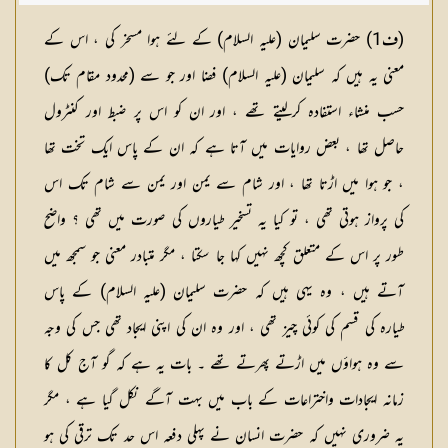
(
ف1
) حضرت سلیمان (علیہ السلام) کے لئے ہوا مسخر کی ، اس کے
معنی یہ ہیں کہ سلیمان (علیہ السلام) فضا اور جو سے (محدود مقام تک)
حسب منشاء استفادہ کرلیتے تھے ، اور ان کو اس پر ضبط اور کنٹرول
حاصل تھا ، بعض روایات میں آتا ہے کہ ان کے پاس ایک تخت تھا
، جو ہوا میں اڑتا تھا ، اور شام سے یمن اور یمن سے شام تک اس
کی پرواز ہوتی تھی ، تو کیا یہ تسخیر طیاروں کی صورت میں تھی ؟ واضح
طور پر اس کے متعلق کچھ نہیں کہا جا سکتا ، مگر متبادر معنی جو سمجھ میں
آتے ہیں ، وہ یہی ہیں کہ حضرت سلیمان (علیہ السلام) کے پاس
طیارہ کی قسم کی کوئی چیز تھی ، اور وہ ان کی اپنی ایجاد تھی جس کی وجہ
سے وہ ہواؤں میں اڑتے پھرتے تھے ۔ بات یہ ہے کہ گو آج کل کا
زمانہ ایجادات واختراعات کے باب میں بہت آگے نکل گیا ہے ، مگر
یہ ضروری نہیں کہ حضرت انسان نے پہلی دفعہ اس حد تک ترقی کی ہو