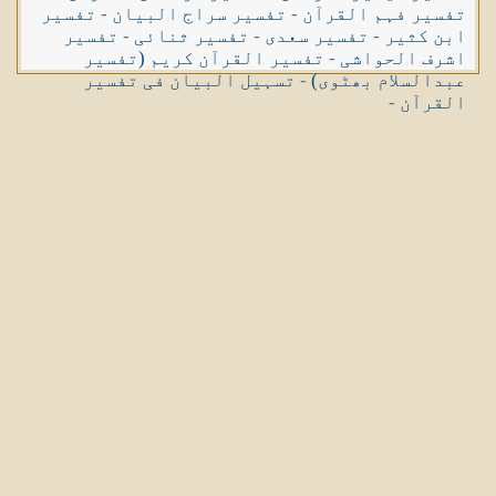
تفسیر فہم القرآن
-
تفسیر سراج البیان
-
تفسیر
ابن کثیر
-
تفسیر سعدی
-
تفسیر ثنائی
-
تفسیر
اشرف الحواشی
-
تفسیر القرآن کریم (تفسیر
عبدالسلام بھٹوی)
-
تسہیل البیان فی تفسیر
القرآن
-