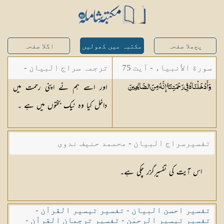
پچھلا صفحہ
مکتبہ میں کھولیں
اگلا صفحہ
سورة الأنبياء - آیت 75
ترجمہ سراج البیان -
اور اسے ہم نے اپنی رحمت میں
وَأَدْخَلْنَاهُ فِي رَحْمَتِنَا ۖ إِنَّهُ مِنَ
الصَّالِحِينَ
مستفاد از ترجمتین
داخل کیا وہ نیک بختوں میں ہے ۔
شاہ عبدالقادر دھلوی/
شاہ رفیع الدین دھلوی
تفسیرسراج البیان - محممد حنیف ندوی
اس آیت کی تفسیرگزر چکی ہے۔
تفسیر احسن البیان
-
تفسیر تیسیر القرآن
-
تفسیر تیسیر الرحمٰن
-
تفسیر ترجمان القرآن
-