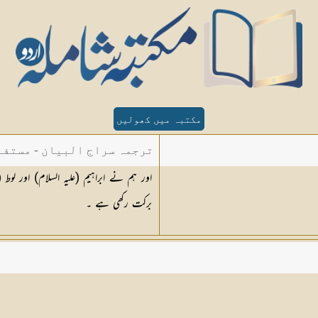
مکتبہ میں کھولیں
ترجمہ سراج البیان - مستفا
اور ہم نے ابراہیم (علیہ السلام) اور لو
الدین دھلوی
برکت رکھی ہے ۔