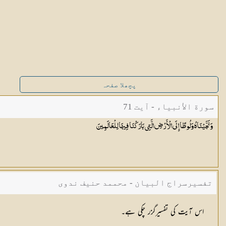
پچھلا صفحہ
سورة الأنبياء - آیت 71
وَنَجَّيْنَاهُ وَلُوطًا إِلَى الْأَرْضِ الَّتِي بَارَكْنَا فِيهَا
لِلْعَالَمِينَ
تفسیرسراج البیان - محممد حنیف ندوی
اس آیت کی تفسیرگزر چکی ہے۔