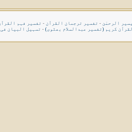
سیر الرحمٰن
-
تفسیر ترجمان القرآن
-
تفسیر فہم القرآن
قرآن کریم (تفسیر عبدالسلام بھٹوی)
-
تسہیل البیان فی 