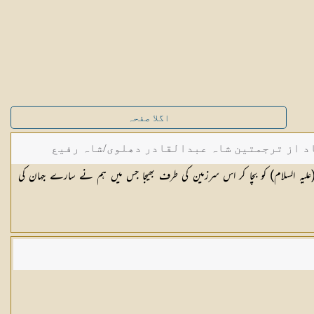
اگلا صفحہ
د از ترجمتین شاہ عبدالقادر دھلوی/شاہ رفیع
ط (علیہ السلام) کو بچا کر اس سرزمین کی طرف بھیجا جس میں ہم نے سارے جہان کی