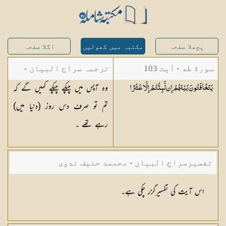
پچھلا صفحہ
مکتبہ میں کھولیں
اگلا صفحہ
سورة طه - آیت 103
ترجمہ سراج البیان -
وہ آپس میں چپکے چپکے کہیں گے کہ
يَتَخَافَتُونَ بَيْنَهُمْ إِن لَّبِثْتُمْ إِلَّا
عَشْرًا
مستفاد از ترجمتین
تم تو صرف دس روز (دنیا میں)
شاہ عبدالقادر دھلوی/
رہے تھے ۔
شاہ رفیع الدین دھلوی
تفسیرسراج البیان - محممد حنیف ندوی
اس آیت کی تفسیرگزر چکی ہے۔