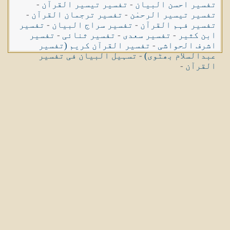
تفسیر احسن البیان
-
تفسیر تیسیر القرآن
-
تفسیر تیسیر الرحمٰن
-
تفسیر ترجمان القرآن
-
تفسیر فہم القرآن
-
تفسیر سراج البیان
-
تفسیر
ابن کثیر
-
تفسیر سعدی
-
تفسیر ثنائی
-
تفسیر
اشرف الحواشی
-
تفسیر القرآن کریم (تفسیر
عبدالسلام بھٹوی)
-
تسہیل البیان فی تفسیر
القرآن
-