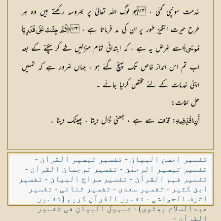
خدمت سونپی گئی ، جو لوگ اللہ تعالیٰ پر بھروسہ رکھتے ہیں وہ ہر
طرح حیرت انگیز طور پر ان کی مد فرماتا ہے ،
﴿ثُمَّ جِئْتَ عَلَى قَدَرٍ يَا
سے غرض یہ ہے ، کہ ابتدائی تمام منزلیں طے کر چکنے کے بعد
مُوسَى﴾
اب تم اس انداز خاص تک پہنچ گئے ہو ، جہاں ضرور ہے کہ تمہیں
اپنی خدمات کے لئے مختص کرلیا جائے ۔
حل لغات
:
: قذف سے ہے ، بمعنی ڈال دیتا ، پھینک دینا ۔
أَنِ اقْذِفِيهِ
تفسیر احسن البیان
-
تفسیر تیسیر القرآن
-
تفسیر تیسیر الرحمٰن
-
تفسیر ترجمان القرآن
-
تفسیر فہم القرآن
-
تفسیر سراج البیان
-
تفسیر
ابن کثیر
-
تفسیر سعدی
-
تفسیر ثنائی
-
تفسیر
اشرف الحواشی
-
تفسیر القرآن کریم (تفسیر
عبدالسلام بھٹوی)
-
تسہیل البیان فی تفسیر
القرآن
-