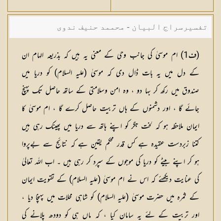
تفسیرسراج البیان - محممد حنیف ندوی
(
ف1
) ام موسیٰ کی جانب وحی کے معنی یہ ہیں کہ بذریعہ الہام ان
کے دل میں یہ بات ڈال دی کہ موسیٰ (علیہ السلام) کو دریا میں
صندوق میں رکھ کر بہا دو ، وہ امن وسلامتی کے ساتھ حاصل تک پہنچ
جائے گا ، اور دشمنوں کے ہاں تربیت حاصل کرے گا ، ام موسیٰ کا
ایمان ملاحظہ ہو کہ لخت جگر کو اپنے ہاتھ سے دریا میں پھینک رہی ہیں
کتنا زبردست عقیدہ ہے کس قدر محکم یقین ہے کہ نتائج سے بےپروا
ہو کر اپنے بیٹے کو دریا کی موجوں کے سپرد کر رہی ہیں ۔ اب اللہ تعالیٰ
کی عنایت دیکھئے کہ اس نے ام موسیٰ (علیہ السلام) کے تقویت ایمان
کے ثمرہ میں حضرت موسیٰ (علیہ السلام) کو شاہی محلات میں پہنچا دیا ،
اور تربیت کے لئے یہ سامان کیا ، کہ ماں ہی کو دودھ پلانے کی