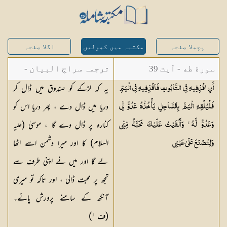
پچھلا صفحہ
مکتبہ میں کھولیں
اگلا صفحہ
سورة طه - آیت 39
ترجمہ سراج البیان -
یہ کہ لڑکے کو صندوق میں ڈال کر
أَنِ اقْذِفِيهِ فِي التَّابُوتِ فَاقْذِفِيهِ فِي الْيَمِّ
مستفاد از ترجمتین
دریا میں ڈال دے ، پھر دریا اس کو
فَلْيُلْقِهِ الْيَمُّ بِالسَّاحِلِ يَأْخُذْهُ عَدُوٌّ لِّي
شاہ عبدالقادر دھلوی/
کنارہ پر ڈال دے گا ، موسیٰ (علیہ
وَعَدُوٌّ لَّهُ ۚ وَأَلْقَيْتُ عَلَيْكَ مَحَبَّةً مِّنِّي
شاہ رفیع الدین دھلوی
السلام) کا اور میرا دشمن اسے اٹھا
وَلِتُصْنَعَ عَلَىٰ
عَيْنِي
لے گا اور میں نے اپنی طرف سے
تجھ پر محبت ڈالی ، اور تاکہ تو میری
آنکھ کے سامنے پرورش پائے۔
(ف
١
)