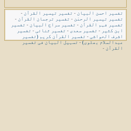
تفسیر احسن البیان
-
تفسیر تیسیر القرآن
-
تفسیر تیسیر الرحمٰن
-
تفسیر ترجمان القرآن
-
تفسیر فہم القرآن
-
تفسیر سراج البیان
-
تفسیر
ابن کثیر
-
تفسیر سعدی
-
تفسیر ثنائی
-
تفسیر
اشرف الحواشی
-
تفسیر القرآن کریم (تفسیر
عبدالسلام بھٹوی)
-
تسہیل البیان فی تفسیر
القرآن
-