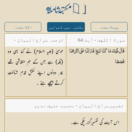
پچھلا صفحہ
مکتبہ میں کھولیں
اگلا صفحہ
سورة الكهف - آیت 64
ترجمہ سراج البیان -
موسیٰ (علیہ السلام) نے کہا یہی وہ
قَالَ ذَٰلِكَ مَا كُنَّا نَبْغِ ۚ فَارْتَدَّا عَلَىٰ آثَارِهِمَا
مستفاد از ترجمتین
(جگہ) ہے جس کے ہم متلاشی تھے
قَصَصًا
شاہ عبدالقادر دھلوی/
پھر دونوں اپنے نقش قدم شناخت
شاہ رفیع الدین دھلوی
کرتے پیچھے ہٹے ۔
تفسیرسراج البیان - محممد حنیف ندوی
اس آیت کی تفسیرگزر چکی ہے۔