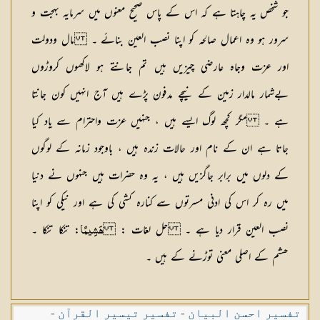
جو شخص یہ چاہتا ہے کہ اس کے پاس صحیح معنوں میں سرمایہ بہجت و
سرور ہو وہ اعمال صالحہ کو اپنا نصب العین بنائے ۔ مال ودولت
اور عزت وجاہ عارضی چیزیں ہیں تم جانتے ہو لاکھوں کروڑوں
بےشمار مالدار زمین کے نیچے مدفون پڑے ہیں آج انہیں کون جانتا
ہے ۔ مگر کچھ لوگ ایسے ہیں ، جنہیں عزت واحترام سے یاد کیا
جاتا ہے ان کے نام اور حالات زندہ ہیں ، باوجود زمانہ کے لوگوں
کے دلوں میں برابر جاگزیں ہیں ، یہ وہ حضرات ہیں جنہوں نے دنیا
میں رہ کر اس کی ادنی مسرتوں سے کنارہ کشی کی ہے اور نیکی کو اپنا
نصب العین قرار دیا ہے ۔
حل لغات
:
: تنکا تنکا ۔
هَشِيمًا
ھشم کے اصلی معنی توڑنے کے ہیں ۔
تفسیر احسن البیان
-
تفسیر تیسیر القرآن
-