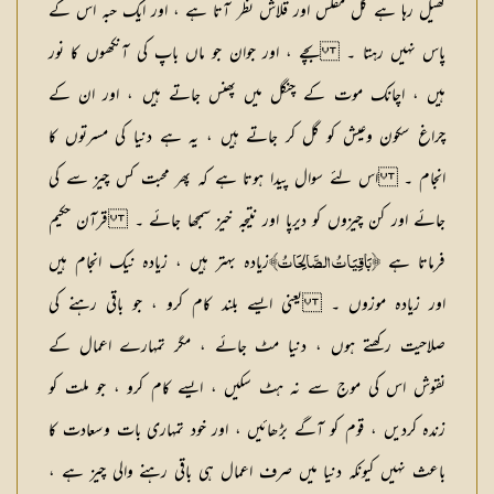
کھیل رہا ہے کل مفلس اور قلاش نظر آتا ہے ، اور ایک حبہ اس کے
پاس نہیں رہتا ۔ بچے ، اور جوان جو ماں باپ کی آنکھوں کا نور
ہیں ، اچانک موت کے چنگل میں پھنس جاتے ہیں ، اور ان کے
چراغ سکون وعیش کو گل کر جاتے ہیں ، یہ ہے دنیا کی مسرتوں کا
انجام ۔ اس لئے سوال پیدا ہوتا ہے کہ پھر محبت کس چیز سے کی
جائے اور کن چیزوں کو دیرپا اور نتیجہ خیز سمجھا جائے ۔ قرآن حکیم
فرماتا ہے
زیادہ بہتر ہیں ، زیادہ نیک انجام ہیں
﴿بَاقِيَاتُ الصَّالِحَاتُ﴾
اور زیادہ موزوں ۔ یعنی ایسے بلند کام کرو ، جو باقی رہنے کی
صلاحیت رکھتے ہوں ، دنیا مٹ جائے ، مگر تمہارے اعمال کے
نقوش اس کی موج سے نہ ہٹ سکیں ، ایسے کام کرو ، جو ملت کو
زندہ کردیں ، قوم کو آگے بڑھائیں ، اور خود تمہاری بات وسعادت کا
باعث نہیں کیونکہ دنیا میں صرف اعمال ہی باقی رہنے والی چیز ہے ،