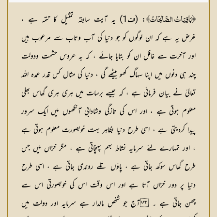
:
(
ف1
) یہ آیت سابقہ تمثیل کا تتمہ ہے ،
﴿بَاقِيَاتُ الصَّالِحَاتُ﴾
غرض یہ ہے کہ ان لوگوں کو جو دنیا کی آب وتاب سے مرعوب ہیں
اور آخرت سے غافل ان کو بتایا جائے ، کہ بہ عروس حشمت ودولت
چند ہی دنوں میں اپنا سہاگ کھو بیٹھے گی ، دنیا کی مثال کس قدر عمدہ اللہ
تعالیٰ نے بیان فرمائی ہے ، کہ جیسے برسات میں ہری ہری گھاس بھلی
معلوم ہوتی ہے ، اور اس کی تازگی وشادابی آنکھوں میں ایک سرور
پیدا کردیتی ہے ، اسی طرح دنیا بظاہر بہت خوبصورت معلوم ہوتی ہے
، اور تمہارے لئے سرمایہ نشاط بہم پہنچاتی ہے ، مگر خزاں میں جس
طرح گھاس سوکھ جاتی ہے ، پاؤں تلے روندی جاتی ہے ، اسی طرح
دنیا پر دور خزاں آتا ہے اور اس وقت اس کی خوبصورتی اس سے
چھن جاتی ہے ۔ آج جو شخص مالدار ہے سرمایہ اور دولت میں