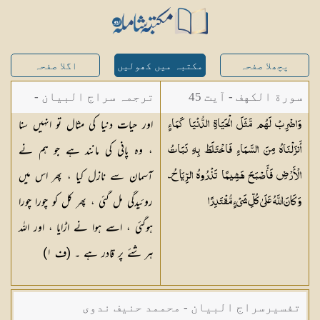
پچھلا صفحہ
مکتبہ میں کھولیں
اگلا صفحہ
سورة الكهف - آیت 45
ترجمہ سراج البیان -
اور حیات دنیا کی مثال تو انہیں سنا
وَاضْرِبْ لَهُم مَّثَلَ الْحَيَاةِ الدُّنْيَا كَمَاءٍ
مستفاد از ترجمتین
، وہ پانی کی مانند ہے جو ہم نے
أَنزَلْنَاهُ مِنَ السَّمَاءِ فَاخْتَلَطَ بِهِ نَبَاتُ
شاہ عبدالقادر دھلوی/
آسمان سے نازل کیا ، پھر اس میں
الْأَرْضِ فَأَصْبَحَ هَشِيمًا تَذْرُوهُ الرِّيَاحُ ۗ
شاہ رفیع الدین دھلوی
روئیدگی مل گئی ، پھر کل کو چورا چورا
وَكَانَ اللَّهُ عَلَىٰ كُلِّ شَيْءٍ
مُّقْتَدِرًا
ہوگئی ، اسے ہوا نے اڑایا ، اور اللہ
ہر شئے پر قادر ہے ۔ (ف
١
)
تفسیرسراج البیان - محممد حنیف ندوی