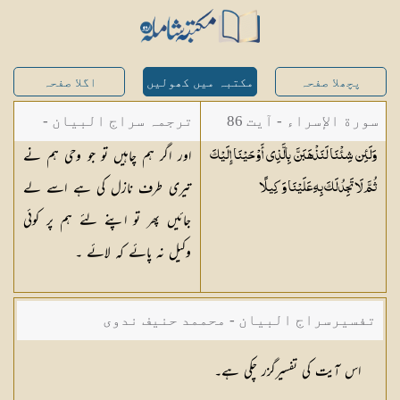
پچھلا صفحہ
مکتبہ میں کھولیں
اگلا صفحہ
سورة الإسراء - آیت 86
ترجمہ سراج البیان -
اور اگر ہم چاہیں تو جو وحی ہم نے
وَلَئِن شِئْنَا لَنَذْهَبَنَّ بِالَّذِي أَوْحَيْنَا إِلَيْكَ
مستفاد از ترجمتین
تیری طرف نازل کی ہے اسے لے
ثُمَّ لَا تَجِدُ لَكَ بِهِ عَلَيْنَا
وَكِيلًا
شاہ عبدالقادر دھلوی/
جائیں پھر تو اپنے لئے ہم پر کوئی
شاہ رفیع الدین دھلوی
وکیل نہ پائے کہ لائے ۔
تفسیرسراج البیان - محممد حنیف ندوی
اس آیت کی تفسیرگزر چکی ہے۔