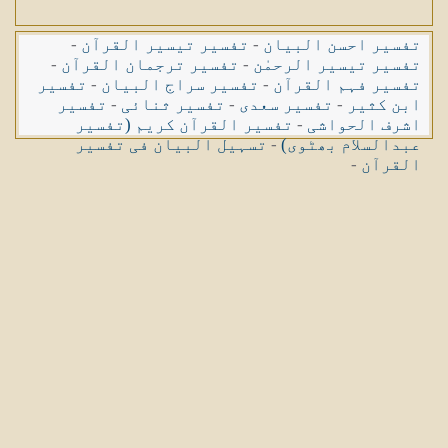
تفسیر احسن البیان
-
تفسیر تیسیر القرآن
-
تفسیر تیسیر الرحمٰن
-
تفسیر ترجمان القرآن
-
تفسیر فہم القرآن
-
تفسیر سراج البیان
-
تفسیر
ابن کثیر
-
تفسیر سعدی
-
تفسیر ثنائی
-
تفسیر
اشرف الحواشی
-
تفسیر القرآن کریم (تفسیر
عبدالسلام بھٹوی)
-
تسہیل البیان فی تفسیر
القرآن
-