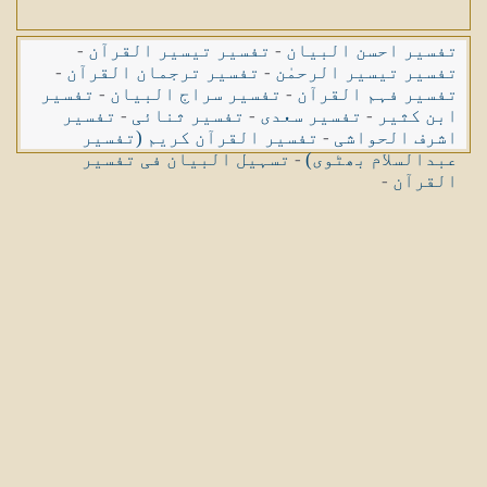
تفسیر احسن البیان
-
تفسیر تیسیر القرآن
-
تفسیر تیسیر الرحمٰن
-
تفسیر ترجمان القرآن
-
تفسیر فہم القرآن
-
تفسیر سراج البیان
-
تفسیر
ابن کثیر
-
تفسیر سعدی
-
تفسیر ثنائی
-
تفسیر
اشرف الحواشی
-
تفسیر القرآن کریم (تفسیر
عبدالسلام بھٹوی)
-
تسہیل البیان فی تفسیر
القرآن
-