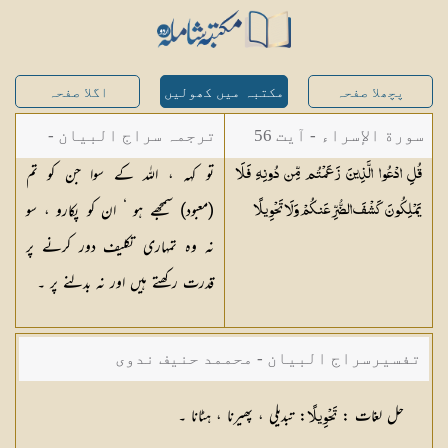
پچھلا صفحہ
مکتبہ میں کھولیں
اگلا صفحہ
سورة الإسراء - آیت 56
ترجمہ سراج البیان -
تو کہہ ، اللہ کے سوا جن کو تم
قُلِ ادْعُوا الَّذِينَ زَعَمْتُم مِّن دُونِهِ فَلَا
مستفاد از ترجمتین
(معبود) سمجھے ہو ‘ ان کو پکارو ، سو
يَمْلِكُونَ كَشْفَ الضُّرِّ عَنكُمْ وَلَا
تَحْوِيلًا
شاہ عبدالقادر دھلوی/
نہ وہ تمہاری تکلیف دور کرنے پر
شاہ رفیع الدین دھلوی
قدرت رکھتے ہیں اور نہ بدلنے پر ۔
تفسیرسراج البیان - محممد حنیف ندوی
حل لغات
:
: تبدیلی ، پھیرنا ، ہٹانا ۔
تَحْوِيلًا