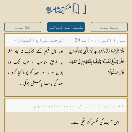
پچھلا صفحہ
مکتبہ میں کھولیں
اگلا صفحہ
سورة الإسراء - آیت 34
ترجمہ سراج البیان -
اور مال یتیم کے نزدیک نہ جاؤ مگر
وَلَا تَقْرَبُوا مَالَ الْيَتِيمِ إِلَّا بِالَّتِي هِيَ أَحْسَنُ
مستفاد از ترجمتین
بہ طریق مناسب ، جب تک وہ
حَتَّىٰ يَبْلُغَ أَشُدَّهُ ۚ وَأَوْفُوا بِالْعَهْدِ ۖ إِنَّ الْعَهْدَ
شاہ عبدالقادر دھلوی/
جوان ہو ، اور عہد کو پورا کیا کرو ،
كَانَ
مَسْئُولًا
شاہ رفیع الدین دھلوی
عہد کی بابت پرسش ہوگی ۔
تفسیرسراج البیان - محممد حنیف ندوی
اس آیت کی تفسیرگزر چکی ہے۔