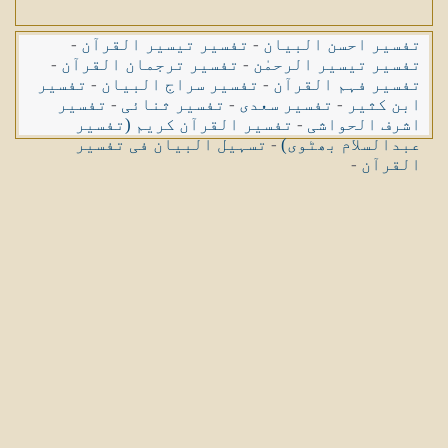
تفسیر احسن البیان
-
تفسیر تیسیر القرآن
-
تفسیر تیسیر الرحمٰن
-
تفسیر ترجمان القرآن
-
تفسیر فہم القرآن
-
تفسیر سراج البیان
-
تفسیر
ابن کثیر
-
تفسیر سعدی
-
تفسیر ثنائی
-
تفسیر
اشرف الحواشی
-
تفسیر القرآن کریم (تفسیر
عبدالسلام بھٹوی)
-
تسہیل البیان فی تفسیر
القرآن
-