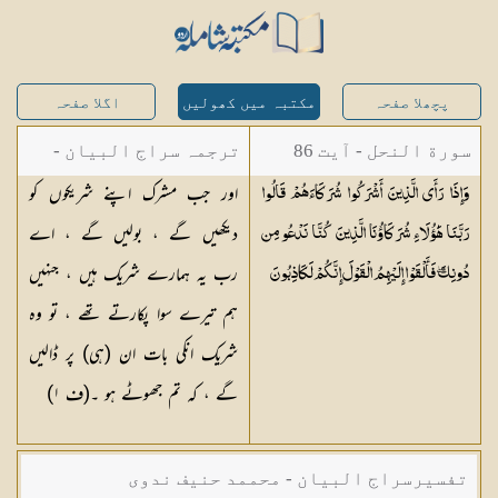
پچھلا صفحہ
مکتبہ میں کھولیں
اگلا صفحہ
سورة النحل - آیت 86
ترجمہ سراج البیان -
اور جب مشرک اپنے شریکوں کو
وَإِذَا رَأَى الَّذِينَ أَشْرَكُوا شُرَكَاءَهُمْ قَالُوا
مستفاد از ترجمتین
دیکھیں گے ، بولیں گے ، اے
رَبَّنَا هَٰؤُلَاءِ شُرَكَاؤُنَا الَّذِينَ كُنَّا نَدْعُو مِن
شاہ عبدالقادر دھلوی/
رب یہ ہمارے شریک ہیں ، جنہیں
دُونِكَ ۖ فَأَلْقَوْا إِلَيْهِمُ الْقَوْلَ إِنَّكُمْ
لَكَاذِبُونَ
شاہ رفیع الدین دھلوی
ہم تیرے سوا پکارتے تھے ، تو وہ
شریک انکی بات ان (ہی) پر ڈالیں
گے ، کہ تم جھوٹے ہو ۔(ف
١
)
تفسیرسراج البیان - محممد حنیف ندوی