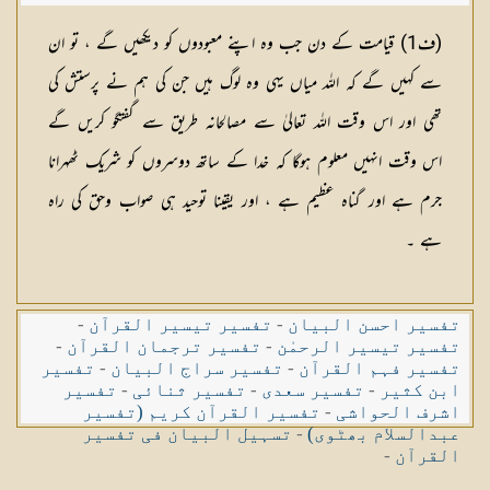
(
ف1
) قیامت کے دن جب وہ اپنے معبودوں کو دیکھیں گے ، تو ان
سے کہیں گے کہ اللہ میاں یہی وہ لوگ ہیں جن کی ہم نے پرستش کی
تھی اور اس وقت اللہ تعالیٰ سے مصالحانہ طریق سے گفتگو کریں گے
اس وقت انہیں معلوم ہوگا کہ خدا کے ساتھ دوسروں کو شریک ٹھہرانا
جرم ہے اور گناہ عظیم ہے ، اور یقینا توحید ہی صواب وحق کی راہ
ہے ۔
تفسیر احسن البیان
-
تفسیر تیسیر القرآن
-
تفسیر تیسیر الرحمٰن
-
تفسیر ترجمان القرآن
-
تفسیر فہم القرآن
-
تفسیر سراج البیان
-
تفسیر
ابن کثیر
-
تفسیر سعدی
-
تفسیر ثنائی
-
تفسیر
اشرف الحواشی
-
تفسیر القرآن کریم (تفسیر
عبدالسلام بھٹوی)
-
تسہیل البیان فی تفسیر
القرآن
-