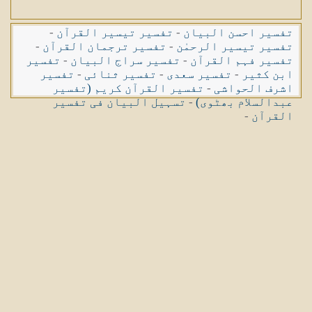
تفسیر احسن البیان
-
تفسیر تیسیر القرآن
-
تفسیر تیسیر الرحمٰن
-
تفسیر ترجمان القرآن
-
تفسیر فہم القرآن
-
تفسیر سراج البیان
-
تفسیر
ابن کثیر
-
تفسیر سعدی
-
تفسیر ثنائی
-
تفسیر
اشرف الحواشی
-
تفسیر القرآن کریم (تفسیر
عبدالسلام بھٹوی)
-
تسہیل البیان فی تفسیر
القرآن
-