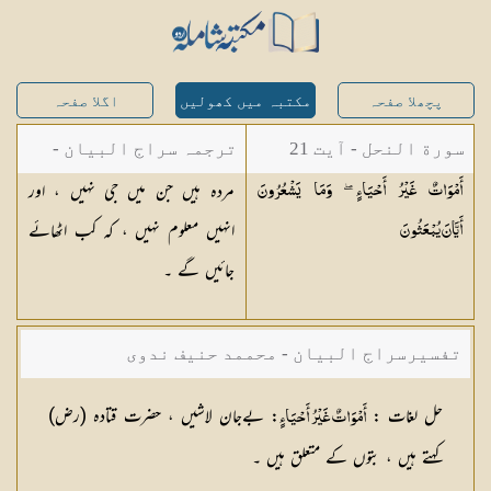
پچھلا صفحہ
مکتبہ میں کھولیں
اگلا صفحہ
سورة النحل - آیت 21
ترجمہ سراج البیان -
مردہ ہیں جن میں جی نہیں ، اور
أَمْوَاتٌ غَيْرُ أَحْيَاءٍ ۖ وَمَا يَشْعُرُونَ
مستفاد از ترجمتین
انہیں معلوم نہیں ، کہ کب اٹھائے
أَيَّانَ
يُبْعَثُونَ
شاہ عبدالقادر دھلوی/
جائیں گے ۔
شاہ رفیع الدین دھلوی
تفسیرسراج البیان - محممد حنیف ندوی
حل لغات
:
: بےجان لاشیں ، حضرت قتادہ (رض)
أَمْوَاتٌ غَيْرُ أَحْيَاءٍ
کہتے ہیں ، بتوں کے متعلق ہیں ۔