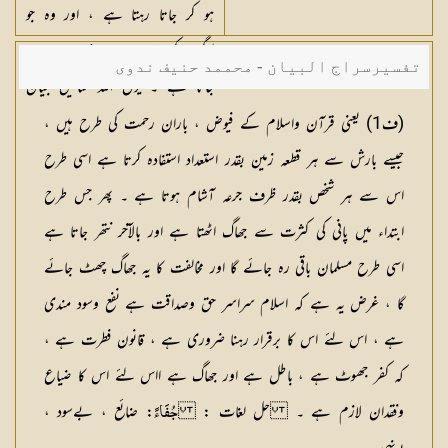
ہو کر جاتا رہتا ہے ، اور وہ جو
لوگوں کو مفید ہے ۔ زمین میں رہ
تفسیرسراج البیان - محممد حنیف ندوی
جاتا ہے ۔ یوں اللہ مثالیں بیان
کرتا ہے ۔(ف
١
)
(
ف1
) یعنی قرآن واسلام کے فیوض ، باران رحمت کی طرح ہیں ،
جیسے بارش سے ہر قطعہ زمین بقدر استعداد استفادہ کرتا ہے اسی طرح
اس سے ہر شخص بقدر ظرف جرعہ آشام ہوتا ہے ۔ پھر جس طرح
ابتداء میں پانی کی کثرت سے جھاگ اٹھتا ہے اور بالآخر نتھر جاتا ہے
اسی طرح مسلمان باقی رہ جائے گا اور مخالفت کا یہ جھاگ چھٹ جائے
گا ، غرض یہ ہے کہ اسلام سراسر حق وصداقت ہے نفع وسود مندی
ہے ، اس لئے اس کا برقرار رہنا ضروری ہے ، قانون فطرت ہے ،
کہ کفر جھوٹ ہے ، باطل ہے اور جھاگ ہے ااس لئے اس کا ضیاع
وفقدان لازم ہے ۔
حل لغات
:
: ضائع ، بےسود ،
جُفَاءً