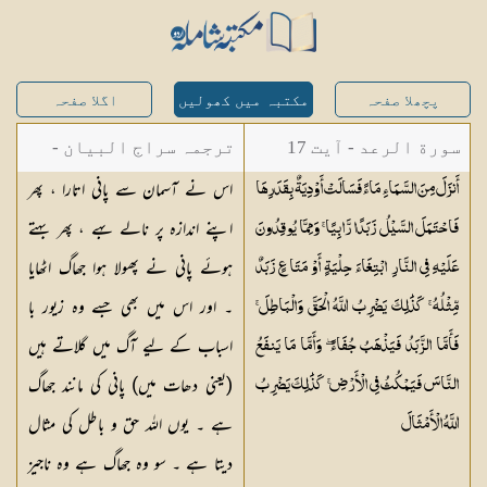
پچھلا صفحہ
مکتبہ میں کھولیں
اگلا صفحہ
سورة الرعد - آیت 17
ترجمہ سراج البیان -
اس نے آسمان سے پانی اتارا ، پھر
أَنزَلَ مِنَ السَّمَاءِ مَاءً فَسَالَتْ أَوْدِيَةٌ بِقَدَرِهَا
مستفاد از ترجمتین
اپنے اندازہ پر نالے بہے ، پھر بہتے
فَاحْتَمَلَ السَّيْلُ زَبَدًا رَّابِيًا ۚ وَمِمَّا يُوقِدُونَ
شاہ عبدالقادر دھلوی/
ہوئے پانی نے پھولا ہوا جھاگ اٹھایا
عَلَيْهِ فِي النَّارِ ابْتِغَاءَ حِلْيَةٍ أَوْ مَتَاعٍ زَبَدٌ
شاہ رفیع الدین دھلوی
۔ اور اس میں بھی جسے وہ زیور با
مِّثْلُهُ ۚ كَذَٰلِكَ يَضْرِبُ اللَّهُ الْحَقَّ وَالْبَاطِلَ ۚ
اسباب کے لیے آگ میں گلاتے ہیں
فَأَمَّا الزَّبَدُ فَيَذْهَبُ جُفَاءً ۖ وَأَمَّا مَا يَنفَعُ
(یعنی دھات میں) پانی کی مانند جھاگ
النَّاسَ فَيَمْكُثُ فِي الْأَرْضِ ۚ كَذَٰلِكَ يَضْرِبُ
ہے ۔ یوں اللہ حق و باطل کی مثال
اللَّهُ
الْأَمْثَالَ
دیتا ہے ۔ سو وہ جھاگ ہے وہ ناجیز