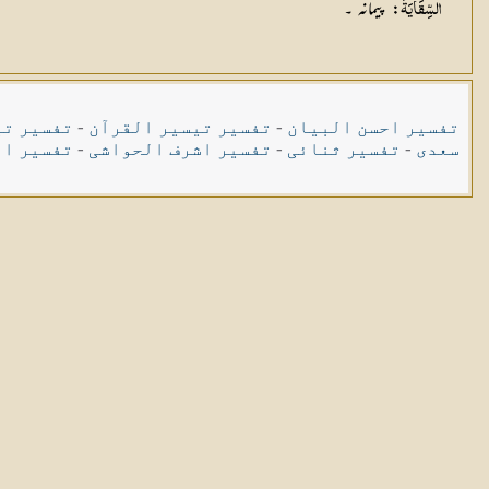
: پیمانہ ۔
السِّقَايَةَ
تفسیر احسن البیان
-
تفسیر تیسیر القرآن
-
تفسیر تی
سعدی
-
تفسیر ثنائی
-
تفسیر اشرف الحواشی
-
تفسیر ال