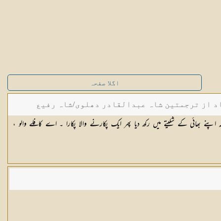
اگلا صفحہ
د از ترجمتین شاہ عبدالقادر دھلوی/شاہ رفیع
الہ اپنے بھائی کے شلیتے میں رکھ دیا پھر ایک پکارنے والا پکارا ۔ اے کافلے والو ،