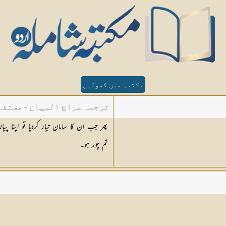
مکتبہ میں کھولیں
ترجمہ سراج البیان - مستفا
پھر جب ان کا سامان تیار کردیا تو اپنا پی
الدین دھلوی
تم چور ہو۔