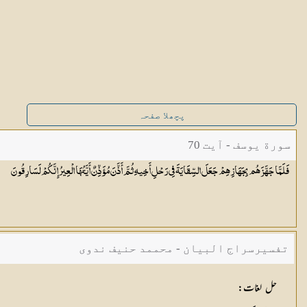
پچھلا صفحہ
سورة یوسف - آیت 70
فَلَمَّا جَهَّزَهُم بِجَهَازِهِمْ جَعَلَ السِّقَايَةَ فِي رَحْلِ أَخِيهِ ثُمَّ أَذَّنَ مُؤَذِّنٌ أَيَّتُهَا الْعِيرُ إِنَّكُمْ
لَسَارِقُونَ
تفسیرسراج البیان - محممد حنیف ندوی
حل لغات
: