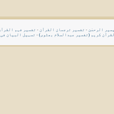
سیر الرحمٰن
-
تفسیر ترجمان القرآن
-
تفسیر فہم القرآن
قرآن کریم (تفسیر عبدالسلام بھٹوی)
-
تسہیل البیان فی 