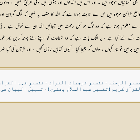
ھی آسانیاں موجود ہیں ۔ اور اس میں انسانوں اور جنوں میں کوئی تفریق نہیں ، دون
ضح قرائن موجود ہیں جن سے ثابت ہوتا ہے کہ اللہ کا مقصد یہ نہیں کہ لوگ گمراہی او
 جس سے معلوم ہوتا ہے کہ وہ لوگ جو ظل رحمت میں آجائیں اللہ ان سے خوش ہے
 رحمت کے لئے کیا ہے ، یہ الگ بات ہے کہ وہ شقاوت کو اپنے لئے پسند کریں پھر غور ط
 تو پھر کیوں رسولوں کو بھیجا گیا ، کیوں کتابیں نازل کیں ، اور قرآن کی کیا ض
سیر الرحمٰن
-
تفسیر ترجمان القرآن
-
تفسیر فہم القرآن
قرآن کریم (تفسیر عبدالسلام بھٹوی)
-
تسہیل البیان فی 