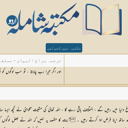
مکتبہ میں کھولیں
ترجمہ سراج البیان - مستفا
اور اگر تیرا رب چاہتا ، تو سب لوگوں کو
الدین دھلوی
ا میں رہیں گے ، اختلاف باقی رہے گا ، اللہ تعالیٰ کی مشیت تکوینی نے کچھ ایسا ساما
ساتھ اپنا فرض ادا کرتے رہیں ۔ آیت کا مقصد یہ نہیں کہ اللہ نے بعض لوگوں کو عمد