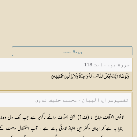
پچھلا صفحہ
سورة ھود - آیت 118
وَلَوْ شَاءَ رَبُّكَ لَجَعَلَ النَّاسَ أُمَّةً وَاحِدَةً ۖ وَلَا يَزَالُونَ
مُخْتَلِفِينَ
تفسیرسراج البیان - محممد حنیف ندوی
قانون اختلاف طبائع
: (
ف1
) یعنی اختلاف رائے ناگزیر ہے جب تک دل ودماغ دنی
بتایا یہ ہے کہ ایمان وکفر میں امتیاز قدرتی بات ہے ، آپ استقلال وہمت کے 