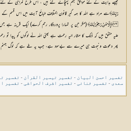
جیسے ہدایت کے لئے موافق بہم پہنچائے گئے ہیں ، اس طرح گمراہی کے لئے ب
سے مراد ہے اللہ کا ہمہ گیر قانون اختلاف طبائع آیت میں اس قسم کے وا
رَبِّكَ﴾
(مگر جن پر تمہارا پروردگار رحم کرے) ایک قرینہ ہے
﴿إِلَّا مَنْ رَحِمَ رَبُّكَ﴾
علیہ متفق ہیں کہ ذلک کا مشار الیہ رحمت ہے یعنی اللہ نے لوگوں کو پیدا تو
پھر دعوت ونبوت ہی میرے سے بےسود ہے، جب یہ طے ہے کہ لوگ جہنم میں جائیں
تفسیر احسن البیان
-
تفسیر تیسیر القرآن
-
تفسیر تی
سعدی
-
تفسیر ثنائی
-
تفسیر اشرف الحواشی
-
تفسیر ال