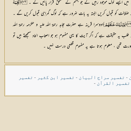
وں میں ایسے لوگ موجود رہیں گے جو جہنم کے مستحق قرار پائیں گے ۔
﴿كَلِمَةُ
ر ضلالت کو قبول کریں البتہ یہ بات ضرور ہے کہ لوگ گمراہی قبول کریں گے ۔
 ۔
دوسرا قرینہ ہے حضرت مجاہد رحمۃ اللہ علیہ و عکرمہ رحمۃ اللہ
﴿وَلِذَلِكَ خَلَقَهُمْ﴾
لب یہ حقیقت ہے کہ اگر آیت کا یہی مفہوم ہو جو اصحاب الحاد سمجھتے ہیں تو
رورت تھی ، معلوم ہوتا ہے یہ مفہوم قطعی درست نہیں ۔
-
تفسیر سراج البیان
-
تفسیر ابن کثیر
-
تفسیر
تفسیر القرآن
-