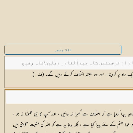
اگلا صفحہ
د از ترجمتین شاہ عبدالقادر دھلوی/شاہ رفیع
 ایک راہ پر کردیتا ، اور وہ ہمیشہ اختلاف کرتے رہیں گے۔ (ف
١
)
ن پیدا کردیا ہے کہ اختلاف سے گھبرا نہ جائیں ، اور آپ کا جی تھوڑا نہ ہو ،
ا جہنم کے لئے پیدا کیا ہے ، بلکہ مدعا یہ ہے کہ اللہ کی مشیت تکوینی میں