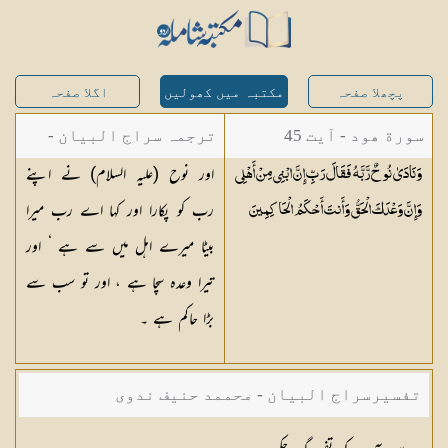
پچھلا صفحہ
مکتبہ میں کھولیں
اگلا صفحہ
سورة ھود - آیت 45
ترجمہ سراج البیان -
اور نوح (علیہ السلام) نے اپنے
وَنَادَىٰ نُوحٌ رَّبَّهُ فَقَالَ رَبِّ إِنَّ ابْنِي مِنْ أَهْلِي
مستفاد از ترجمتین
رب کو پکارا اور کہا اے رب میرا
وَإِنَّ وَعْدَكَ الْحَقُّ وَأَنتَ أَحْكَمُ
الْحَاكِمِينَ
شاہ عبدالقادر دھلوی/
بیٹا میرے اہل میں سے ہے ‘ اور
شاہ رفیع الدین دھلوی
تیرا وعدہ سچا ہے ، اور تو سب سے
بڑا حاکم ہے ۔
تفسیرسراج البیان - محممد حنیف ندوی