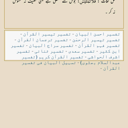
حل لغات
:
: بوس سے مشتق ہے یعنی تکلیف نہ محسوس
فَلَا تَبْتَئِسْ
نہ کر ۔
تفسیر احسن البیان
-
تفسیر تیسیر القرآن
-
تفسیر تیسیر الرحمٰن
-
تفسیر ترجمان القرآن
-
تفسیر فہم القرآن
-
تفسیر سراج البیان
-
تفسیر
ابن کثیر
-
تفسیر سعدی
-
تفسیر ثنائی
-
تفسیر
اشرف الحواشی
-
تفسیر القرآن کریم (تفسیر
عبدالسلام بھٹوی)
-
تسہیل البیان فی تفسیر
القرآن
-