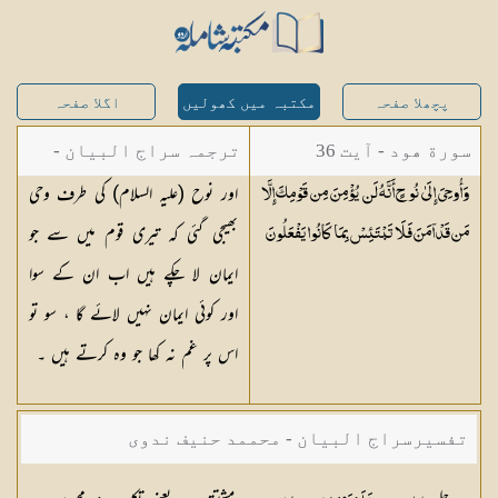
پچھلا صفحہ
مکتبہ میں کھولیں
اگلا صفحہ
سورة ھود - آیت 36
ترجمہ سراج البیان -
اور نوح (علیہ السلام) کی طرف وحی
وَأُوحِيَ إِلَىٰ نُوحٍ أَنَّهُ لَن يُؤْمِنَ مِن قَوْمِكَ إِلَّا
مستفاد از ترجمتین
بھیجی گئی کہ تیری قوم میں سے جو
مَن قَدْ آمَنَ فَلَا تَبْتَئِسْ بِمَا كَانُوا
يَفْعَلُونَ
شاہ عبدالقادر دھلوی/
ایمان لا چکے ہیں اب ان کے سوا
شاہ رفیع الدین دھلوی
اور کوئی ایمان نہیں لائے گا ، سو تو
اس پر غم نہ کھا جو وہ کرتے ہیں ۔
تفسیرسراج البیان - محممد حنیف ندوی