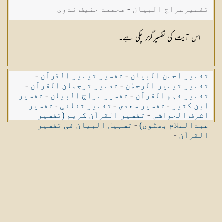
تفسیرسراج البیان - محممد حنیف ندوی
اس آیت کی تفسیرگزر چکی ہے۔
تفسیر احسن البیان
-
تفسیر تیسیر القرآن
-
تفسیر تیسیر الرحمٰن
-
تفسیر ترجمان القرآن
-
تفسیر فہم القرآن
-
تفسیر سراج البیان
-
تفسیر
ابن کثیر
-
تفسیر سعدی
-
تفسیر ثنائی
-
تفسیر
اشرف الحواشی
-
تفسیر القرآن کریم (تفسیر
عبدالسلام بھٹوی)
-
تسہیل البیان فی تفسیر
القرآن
-