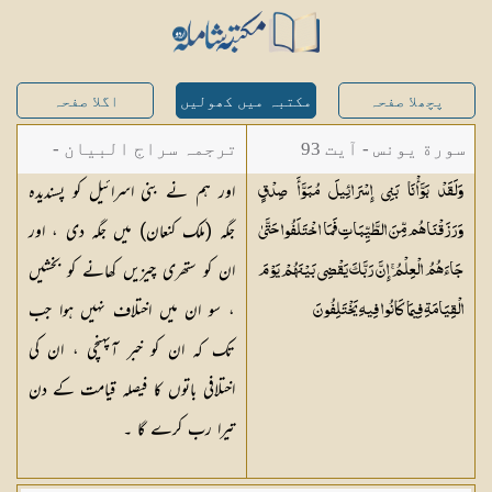
پچھلا صفحہ
مکتبہ میں کھولیں
اگلا صفحہ
سورة یونس - آیت 93
ترجمہ سراج البیان -
اور ہم نے بنی اسرائیل کو پسندیدہ
وَلَقَدْ بَوَّأْنَا بَنِي إِسْرَائِيلَ مُبَوَّأَ صِدْقٍ
مستفاد از ترجمتین
جگہ (ملک کنعان) میں جگہ دی ، اور
وَرَزَقْنَاهُم مِّنَ الطَّيِّبَاتِ فَمَا اخْتَلَفُوا حَتَّىٰ
شاہ عبدالقادر دھلوی/
ان کو ستھری چیزیں کھانے کو بخشیں
جَاءَهُمُ الْعِلْمُ ۚ إِنَّ رَبَّكَ يَقْضِي بَيْنَهُمْ يَوْمَ
شاہ رفیع الدین دھلوی
، سو ان میں اختلاف نہیں ہوا جب
الْقِيَامَةِ فِيمَا كَانُوا فِيهِ
يَخْتَلِفُونَ
تک کہ ان کو خبر آپہنچی ، ان کی
اختلافی باتوں کا فیصلہ قیامت کے دن
تیرا رب کرے گا ۔