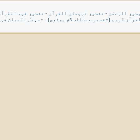
سیر الرحمٰن
-
تفسیر ترجمان القرآن
-
تفسیر فہم القرآن
قرآن کریم (تفسیر عبدالسلام بھٹوی)
-
تسہیل البیان فی 