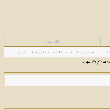
اگلا صفحہ
د از ترجمتین شاہ عبدالقادر دھلوی/شاہ رفیع
ہایت رحم والا ہے ۔