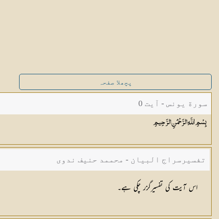
پچھلا صفحہ
سورة یونس - آیت 0
بِسْمِ اللَّهِ الرَّحْمَٰنِ
الرَّحِيمِ
تفسیرسراج البیان - محممد حنیف ندوی
اس آیت کی تفسیرگزر چکی ہے۔