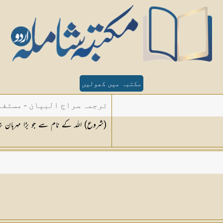
مکتبہ میں کھولیں
ترجمہ سراج البیان - مستفا
(شروع) اللہ کے نام سے جو بڑا مہربان ن
الدین دھلوی