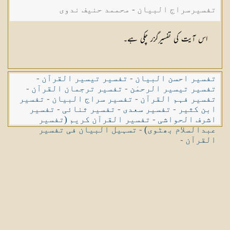
تفسیرسراج البیان - محممد حنیف ندوی
اس آیت کی تفسیرگزر چکی ہے۔
تفسیر احسن البیان
-
تفسیر تیسیر القرآن
-
تفسیر تیسیر الرحمٰن
-
تفسیر ترجمان القرآن
-
تفسیر فہم القرآن
-
تفسیر سراج البیان
-
تفسیر
ابن کثیر
-
تفسیر سعدی
-
تفسیر ثنائی
-
تفسیر
اشرف الحواشی
-
تفسیر القرآن کریم (تفسیر
عبدالسلام بھٹوی)
-
تسہیل البیان فی تفسیر
القرآن
-