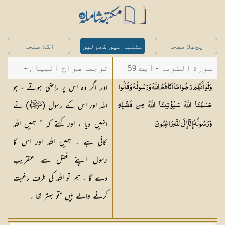
پچھلا صفحہ
مکتبہ میں کھولیں
اگلا صفحہ
سورة التوبہ - آیت 59
ترجمہ سراج البیان -
اور اگر وہ اس پر راضی ہوتے ، جو
وَلَوْ أَنَّهُمْ رَضُوا مَا آتَاهُمُ اللَّهُ وَرَسُولُهُ وَقَالُوا
مستفاد از ترجمتین
اللہ اور اس کے رسول (ﷺ) نے
حَسْبُنَا اللَّهُ سَيُؤْتِينَا اللَّهُ مِن فَضْلِهِ
شاہ عبدالقادر دھلوی/
انہیں دیا ، اور کہتے کہ ” ہمیں اللہ
وَرَسُولُهُ إِنَّا إِلَى اللَّهِ
رَاغِبُونَ
شاہ رفیع الدین دھلوی
کافی ہے ، ہمیں اللہ اور اس کا
رسول اپنے فضل سے عنقریب
دے گا ، ہم تو اللہ کی طرف رغبت
کرنے والے ہیں “تو بہتر تھا ۔