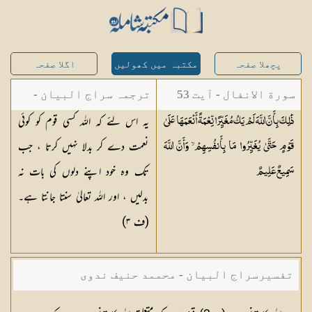
پچھلا صفحہ
مکتبہ میں کھولیں
اگلا صفحہ
سورة الانفال - آیت 53
ترجمہ سراج البیان -
یہ اس لئے کہ اللہ کسی قوم کو کوئی
ذَٰلِكَ بِأَنَّ اللَّهَ لَمْ يَكُ مُغَيِّرًا نِّعْمَةً أَنْعَمَهَا عَلَىٰ
مستفاد از ترجمتین
نعمت دے کر بدلا نہیں کرتا ، جب
قَوْمٍ حَتَّىٰ يُغَيِّرُوا مَا بِأَنفُسِهِمْ ۙ وَأَنَّ اللَّهَ
شاہ عبدالقادر دھلوی/
تک وہ خود اپنے دلوں کی بات نہ
سَمِيعٌ
عَلِيمٌ
شاہ رفیع الدین دھلوی
بدلیں ، اور اللہ تعالیٰ سنتا جانتا ہے۔
(ف
٣
)
تفسیرسراج البیان - محممد حنیف ندوی